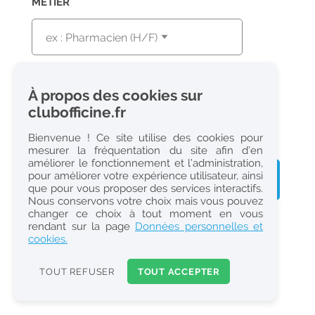
MÉTIER
OÙ ?
À propos des cookies sur
clubofficine.fr
Bienvenue ! Ce site utilise des cookies pour
mesurer la fréquentation du site afin d’en
améliorer le fonctionnement et l’administration,
VOIR
ACHETER
TROUVER
pour améliorer votre expérience utilisateur, ainsi
LES
UNE
UN
que pour vous proposer des services interactifs.
OFFRES
OFFICINE
CANDIDAT
Nous conservons votre choix mais vous pouvez
changer ce choix à tout moment en vous
rendant sur la page
Données personnelles et
cookies.
4.7
4.7
App Store
Google Play
TOUT REFUSER
TOUT ACCEPTER
100 000+
téléchargements