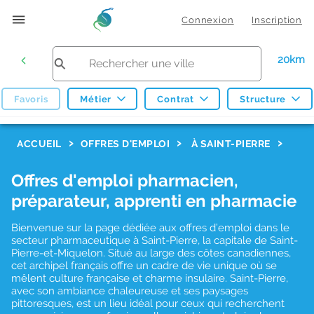
Connexion
Inscription
20km
Favoris
Métier
Contrat
Structure
F
ACCUEIL
OFFRES D'EMPLOI
À SAINT-PIERRE
i
Offres d'emploi pharmacien,
l
préparateur, apprenti en pharmacie
t
r
Bienvenue sur la page dédiée aux offres d’emploi dans le
secteur pharmaceutique à Saint-Pierre, la capitale de Saint-
e
Pierre-et-Miquelon. Situé au large des côtes canadiennes,
cet archipel français offre un cadre de vie unique où se
s
mêlent culture française et charme insulaire. Saint-Pierre,
d
avec son ambiance chaleureuse et ses paysages
pittoresques, est un lieu idéal pour ceux qui recherchent
e