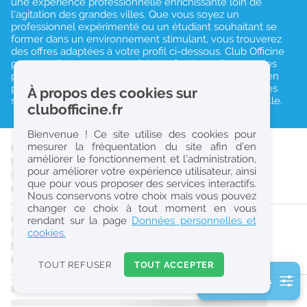
une expérience professionnelle enrichissante loin de
l'agitation des grandes villes. Que vous soyez un
r
professionnel expérimenté ou un étudiant souhaitant se
e
former dans un environnement stimulant, vous trouverez
des offres adaptées à votre profil ci-dessous. Club Officine
c
propose diverses opportunités professionnelles pour les
pharmaciens, préparateurs en pharmacie et apprentis en
h
pharmacie à Saint-Pierre. Contribuez à l'amélioration des
À propos des cookies sur
e
soins pharmaceutiques dans cette région exceptionnelle.
clubofficine.fr
r
Bienvenue ! Ce site utilise des cookies pour
c
mesurer la fréquentation du site afin d’en
améliorer le fonctionnement et l’administration,
h
pour améliorer votre expérience utilisateur, ainsi
e
que pour vous proposer des services interactifs.
Nous conservons votre choix mais vous pouvez
changer ce choix à tout moment en vous
Réinitialiser
rendant sur la page
Données personnelles et
cookies.
2
0
TOUT REFUSER
TOUT ACCEPTER
k
2 filtre(s) actifs
m
Consulter les offres de la France d'outre-mer