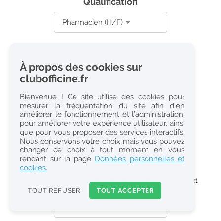
Qualification
Structure
À propos des cookies sur
clubofficine.fr
Bienvenue ! Ce site utilise des cookies pour
Date d'obtention du diplôme
mesurer la fréquentation du site afin d’en
améliorer le fonctionnement et l’administration,
pour améliorer votre expérience utilisateur, ainsi
que pour vous proposer des services interactifs.
Nous conservons votre choix mais vous pouvez
Je ne suis pas encore diplomé
changer ce choix à tout moment en vous
rendant sur la page
Données personnelles et
Salaire avant prélèvement à la source
cookies.
Saisissez un montant puis choisissez entre brut/net et
mensuel/horaire
TOUT REFUSER
TOUT ACCEPTER