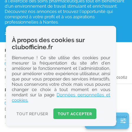
à l’exercice des soins pharmaceutiques tout en bénéficiant
d'un environnement de travail stimulant et enrichissant.
r
Découvrez nos annonces et trouvez l'opportunité qui
e
correspond à votre profil et à vos aspirations
professionnelles à Nantes.
c
h
2 résultats
À propos des cookies sur
e
clubofficine.fr
PRÉPARATEUR EN PHARMACIE (H/F)
r
Pharmacie d'Officine
|
44300
Nantes
Bienvenue ! Ce site utilise des cookies pour
c
mesurer la fréquentation du site afin d’en
CDI
temps plein
améliorer le fonctionnement et l’administration,
h
Dès que possible
pour améliorer votre expérience utilisateur, ainsi
e
Publiée il y a 45 jour(s)
#201062
que pour vous proposer des services interactifs.
Nous conservons votre choix mais vous pouvez
changer ce choix à tout moment en vous
PRÉPARATEUR EN PHARMACIE (H/F)
Réinitialiser
rendant sur la page
Données personnelles et
Pharmacie d'Officine
|
44000
Nantes
cookies.
CDI
temps plein
Pro
2
Dès que possible
0
TOUT REFUSER
TOUT ACCEPTER
Publiée il y a 56 jour(s)
#200152
k
2 filtre(s) actifs
m
Consulter les offres de la France d'outre-mer