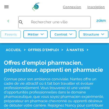
Connexion
Inscription
20km
Favoris
Métier
Contrat
Structure
F
ACCUEIL
OFFRES D'EMPLOI
À NANTES
i
Offres d'emploi pharmacien,
l
préparateur, apprenti en pharmacie
t
r
Connue pour son ambiance conviviale, Nantes offre un
cadre de vie attractif où il fait bon travailler et évoluer
e
professionnellement. Vous trouverez ici une variété
d'opportunités professionnelles dans le domaine
s
pharmaceutique, que vous soyez pharmacien expérimenté,
d
préparateur en pharmacie chevronné ou apprenti désireux
de débuter votre carrière. Rejoignez Nancy pour contribuer
e