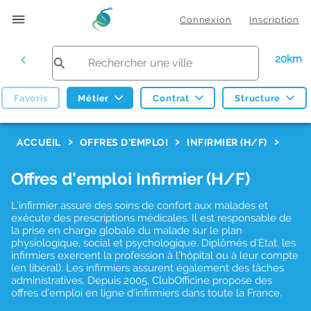
Connexion
Inscription
20km
Favoris
Métier
Contrat
Structure
F
ACCUEIL
OFFRES D'EMPLOI
INFIRMIER (H/F)
i
Offres d'emploi Infirmier (H/F)
l
t
L’infirmier assure des soins de confort aux malades et
exécute des prescriptions médicales. Il est responsable de
r
la prise en charge globale du malade sur le plan
physiologique, social et psychologique. Diplômés d’État, les
e
infirmiers exercent la profession à l'hôpital ou à leur compte
s
(en libéral). Les infirmiers assurent également des tâches
administratives. Depuis 2005, ClubOfficine propose des
d
offres d’emploi en ligne d’infirmiers dans toute la France.
e