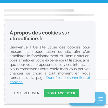
r
e
c
h
À propos des cookies sur
e
clubofficine.fr
r
Bienvenue ! Ce site utilise des cookies pour
c
mesurer la fréquentation du site afin d’en
améliorer le fonctionnement et l’administration,
h
pour améliorer votre expérience utilisateur, ainsi
e
que pour vous proposer des services interactifs.
Nous conservons votre choix mais vous pouvez
changer ce choix à tout moment en vous
Réinitialiser
rendant sur la page
Données personnelles et
cookies.
2
0
TOUT REFUSER
TOUT ACCEPTER
k
2 filtre(s) actifs
m
Consulter les offres de la France d'outre-mer