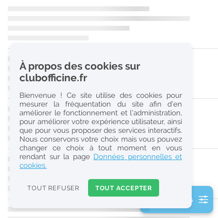
r
e
c
h
À propos des cookies sur
e
clubofficine.fr
r
Bienvenue ! Ce site utilise des cookies pour
c
mesurer la fréquentation du site afin d’en
améliorer le fonctionnement et l’administration,
h
pour améliorer votre expérience utilisateur, ainsi
e
que pour vous proposer des services interactifs.
Nous conservons votre choix mais vous pouvez
changer ce choix à tout moment en vous
Réinitialiser
rendant sur la page
Données personnelles et
cookies.
2
0
TOUT REFUSER
TOUT ACCEPTER
k
2 filtre(s) actifs
m
Consulter les offres de la France d'outre-mer