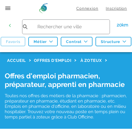
Connexion
Inscription
20km
Favoris
Métier
Contrat
Structure
F
ACCUEIL
OFFRES D'EMPLOI
À ZOTEUX
i
Offres d'emploi pharmacien,
l
préparateur, apprenti en pharmacie
t
r
Toutes nos offres des métiers de la pharmacie : pharmacien,
préparateur en pharmacie, étudiant en pharmacie, etc.
e
Emplois en pharmacie d'officine, en laboratoire ou en milieu
hospitalier. Trouvez votre nouveau poste en temps plein ou
s
temps partiel à zoteux grâce à Club Officine.
d
e