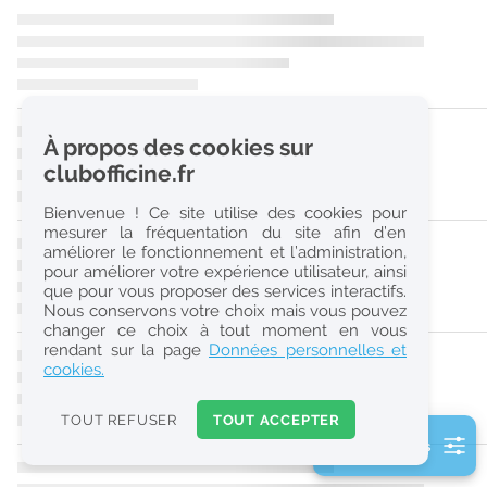
r
e
c
h
À propos des cookies sur
e
clubofficine.fr
r
Bienvenue ! Ce site utilise des cookies pour
c
mesurer la fréquentation du site afin d’en
améliorer le fonctionnement et l’administration,
h
pour améliorer votre expérience utilisateur, ainsi
e
que pour vous proposer des services interactifs.
Nous conservons votre choix mais vous pouvez
changer ce choix à tout moment en vous
Réinitialiser
rendant sur la page
Données personnelles et
cookies.
2
0
TOUT REFUSER
TOUT ACCEPTER
k
2 filtre(s) actifs
m
Consulter les offres de la France d'outre-mer