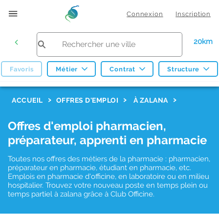
Connexion
Inscription
20km
Favoris
Métier
Contrat
Structure
F
ACCUEIL
OFFRES D'EMPLOI
À ZALANA
i
Offres d'emploi pharmacien,
l
préparateur, apprenti en pharmacie
t
r
Toutes nos offres des métiers de la pharmacie : pharmacien,
préparateur en pharmacie, étudiant en pharmacie, etc.
e
Emplois en pharmacie d'officine, en laboratoire ou en milieu
hospitalier. Trouvez votre nouveau poste en temps plein ou
s
temps partiel à zalana grâce à Club Officine.
d
e