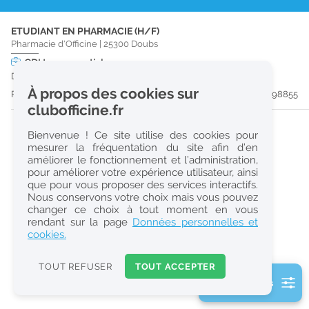
r
ETUDIANT EN PHARMACIE (H/F)
e
Pharmacie d'Officine
|
25300
Doubs
c
CDI
temps partiel
Dès que possible
h
À propos des cookies sur
Publiée il y a 34 jour(s)
#198855
e
clubofficine.fr
r
Bienvenue ! Ce site utilise des cookies pour
c
mesurer la fréquentation du site afin d’en
améliorer le fonctionnement et l’administration,
h
pour améliorer votre expérience utilisateur, ainsi
e
que pour vous proposer des services interactifs.
Nous conservons votre choix mais vous pouvez
changer ce choix à tout moment en vous
Réinitialiser
rendant sur la page
Données personnelles et
cookies.
2
0
TOUT REFUSER
TOUT ACCEPTER
k
2 filtre(s) actifs
m
Consulter les offres de la France d'outre-mer