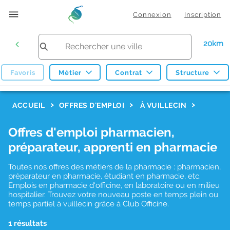
Connexion
Inscription
20km
Favoris
Métier
Contrat
Structure
F
ACCUEIL
OFFRES D'EMPLOI
À VUILLECIN
i
Offres d'emploi pharmacien,
l
préparateur, apprenti en pharmacie
t
r
Toutes nos offres des métiers de la pharmacie : pharmacien,
préparateur en pharmacie, étudiant en pharmacie, etc.
e
Emplois en pharmacie d'officine, en laboratoire ou en milieu
hospitalier. Trouvez votre nouveau poste en temps plein ou
s
temps partiel à vuillecin grâce à Club Officine.
d
1 résultats
e