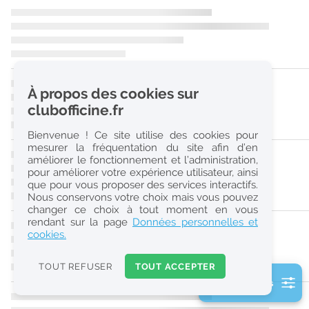
r
e
c
h
À propos des cookies sur
e
clubofficine.fr
r
Bienvenue ! Ce site utilise des cookies pour
c
mesurer la fréquentation du site afin d’en
améliorer le fonctionnement et l’administration,
h
pour améliorer votre expérience utilisateur, ainsi
e
que pour vous proposer des services interactifs.
Nous conservons votre choix mais vous pouvez
changer ce choix à tout moment en vous
Réinitialiser
rendant sur la page
Données personnelles et
cookies.
2
0
TOUT REFUSER
TOUT ACCEPTER
k
2 filtre(s) actifs
m
Consulter les offres de la France d'outre-mer