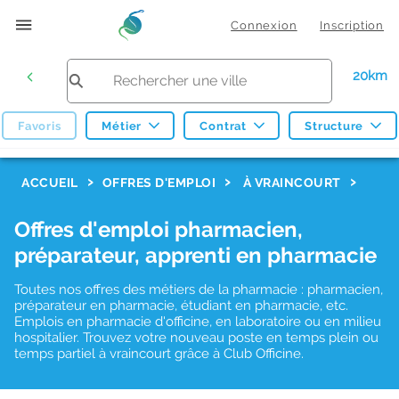
Connexion
Inscription
20km
Favoris
Métier
Contrat
Structure
F
ACCUEIL
OFFRES D'EMPLOI
À VRAINCOURT
i
Offres d'emploi pharmacien,
l
préparateur, apprenti en pharmacie
t
r
Toutes nos offres des métiers de la pharmacie : pharmacien,
préparateur en pharmacie, étudiant en pharmacie, etc.
e
Emplois en pharmacie d'officine, en laboratoire ou en milieu
hospitalier. Trouvez votre nouveau poste en temps plein ou
s
temps partiel à vraincourt grâce à Club Officine.
d
e