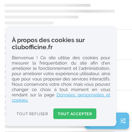
r
e
c
h
À propos des cookies sur
e
clubofficine.fr
r
Bienvenue ! Ce site utilise des cookies pour
c
mesurer la fréquentation du site afin d’en
améliorer le fonctionnement et l’administration,
h
pour améliorer votre expérience utilisateur, ainsi
e
que pour vous proposer des services interactifs.
Nous conservons votre choix mais vous pouvez
changer ce choix à tout moment en vous
Réinitialiser
rendant sur la page
Données personnelles et
cookies.
2
0
TOUT REFUSER
TOUT ACCEPTER
k
2 filtre(s) actifs
m
Consulter les offres de la France d'outre-mer