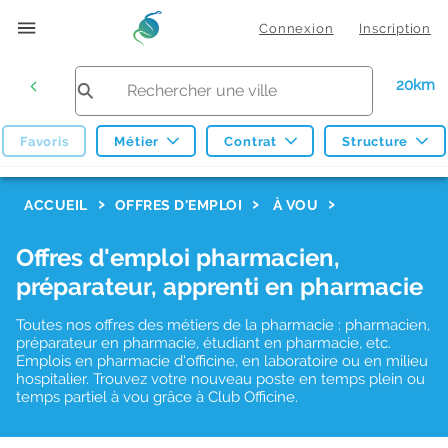
Connexion
Inscription
20km
Favoris
Métier
Contrat
Structure
F
ACCUEIL
OFFRES D'EMPLOI
À VOU
i
Offres d'emploi pharmacien,
l
préparateur, apprenti en pharmacie
t
r
Toutes nos offres des métiers de la pharmacie : pharmacien,
préparateur en pharmacie, étudiant en pharmacie, etc.
e
Emplois en pharmacie d'officine, en laboratoire ou en milieu
hospitalier. Trouvez votre nouveau poste en temps plein ou
s
temps partiel à vou grâce à Club Officine.
d
e