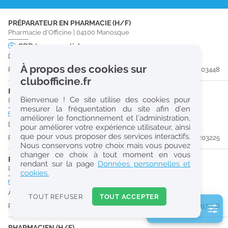
r
PRÉPARATEUR EN PHARMACIE (H/F)
e
Pharmacie d'Officine
|
04100
Manosque
c
CDD
temps partiel
Du 31/08/26 au 31/12/26
h
À propos des cookies sur
Publiée il y a 14 jour(s)
#203448
e
clubofficine.fr
r
PHARMACIEN (H/F)
Bienvenue ! Ce site utilise des cookies pour
Pharmacie d'Officine
|
83560
Vinon-Sur-Verdon
c
mesurer la fréquentation du site afin d’en
CDI
temps plein
améliorer le fonctionnement et l’administration,
h
Dès que possible
pour améliorer votre expérience utilisateur, ainsi
e
que pour vous proposer des services interactifs.
Publiée il y a 17 jour(s)
#203225
Nous conservons votre choix mais vous pouvez
changer ce choix à tout moment en vous
PRÉPARATEUR EN PHARMACIE (H/F)
Réinitialiser
rendant sur la page
Données personnelles et
Pharmacie d'Officine
|
04100
Manosque
cookies.
CDI
temps plein
2
À partir du 31/08/26
0
TOUT REFUSER
TOUT ACCEPTER
k
Publiée il y a 23 jour(s)
#197938
2 filtre(s) actifs
m
Consulter les offres de la France d'outre-mer
PHARMACIEN (H/F)