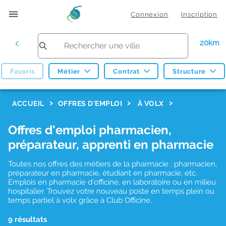
Connexion
Inscription
20km
Favoris
Métier
Contrat
Structure
F
ACCUEIL
OFFRES D'EMPLOI
À VOLX
i
Offres d'emploi pharmacien,
l
préparateur, apprenti en pharmacie
t
r
Toutes nos offres des métiers de la pharmacie : pharmacien,
préparateur en pharmacie, étudiant en pharmacie, etc.
e
Emplois en pharmacie d'officine, en laboratoire ou en milieu
hospitalier. Trouvez votre nouveau poste en temps plein ou
s
temps partiel à volx grâce à Club Officine.
d
9 résultats
e