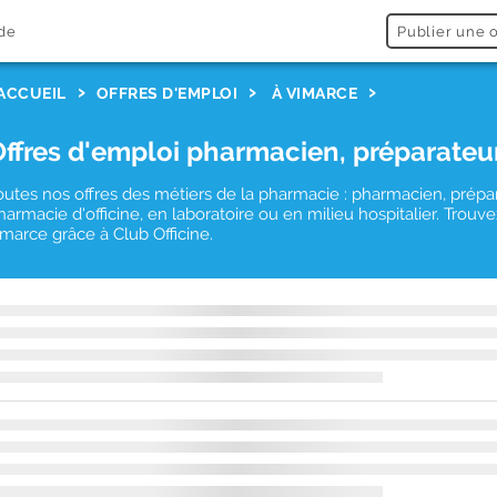
de
Publier une o
ACCUEIL
OFFRES D'EMPLOI
À VIMARCE
Offres d'emploi pharmacien, préparateu
outes nos offres des métiers de la pharmacie : pharmacien, prépa
harmacie d'officine, en laboratoire ou en milieu hospitalier. Tro
imarce grâce à Club Officine.