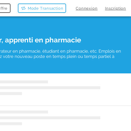
ffre
Mode Transaction
Connexion
Inscription
r, apprenti en pharmacie
rateur en pharmacie, étudiant en pharmacie, etc. Emplois en
uvez votre nouveau poste en temps plein ou temps partiel à