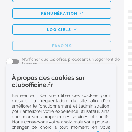
RÉMUNÉRATION
LOGICIELS
FAVORIS
N'afficher que les offres proposant un logement de
fonction
À propos des cookies sur
L'emploi Pharmacie par métier
clubofficine.fr
Pharmacien (H/F)
Bienvenue ! Ce site utilise des cookies pour
mesurer la fréquentation du site afin d’en
Préparateur en Pharmacie (H/F)
améliorer le fonctionnement et l’administration,
Etudiant en Pharmacie (H/F)
pour améliorer votre expérience utilisateur, ainsi
que pour vous proposer des services interactifs.
Etudiant en Pharmacie 6e année validée (H/F)
Nous conservons votre choix mais vous pouvez
Conseiller Dermo Cosmetique - Esthéticienne (H/F)
changer ce choix à tout moment en vous