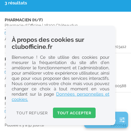
3 résultats
r
e
PHARMACIEN (H/F)
c
Pharmacie d'Officine
|
28200
Châteaudun
h
CDI
temps plein
À propos des cookies sur
À partir du 29/08/26
e
clubofficine.fr
Publiée il y a 13 jour(s)
#203412
r
Bienvenue ! Ce site utilise des cookies pour
c
PRÉPARATEUR EN PHARMACIE (H/F)
mesurer la fréquentation du site afin d’en
Pharmacie d'Officine
|
28200
Châteaudun
améliorer le fonctionnement et l’administration,
h
CDI
temps plein
pour améliorer votre expérience utilisateur, ainsi
e
que pour vous proposer des services interactifs.
À partir du 31/08/26
Nous conservons votre choix mais vous pouvez
Publiée il y a 51 jour(s)
#200588
changer ce choix à tout moment en vous
Réinitialiser
rendant sur la page
Données personnelles et
PRÉPARATEUR EN PHARMACIE (H/F)
cookies.
Pharmacie d'Officine
|
28200
Châteaudun
2
0
CDI
temps plein
TOUT REFUSER
TOUT ACCEPTER
k
À partir du 30/08/26
2 filtre(s) actifs
m
Publiée il y a 57 jour(s)
#200044
Consulter les offres de la France d'outre-mer