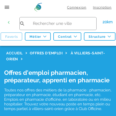
Connexion
Inscription
20km
Favoris
Métier
Contrat
Structure
F
ACCUEIL
OFFRES D'EMPLOI
À VILLIERS-SAINT-
ORIEN
i
l
Offres d'emploi pharmacien,
t
préparateur, apprenti en pharmacie
r
Toutes nos offres des métiers de la pharmacie : pharmacien,
e
préparateur en pharmacie, étudiant en pharmacie, etc.
s
Emplois en pharmacie d'officine, en laboratoire ou en milieu
hospitalier. Trouvez votre nouveau poste en temps plein ou
d
temps partiel à villiers-saint-orien grâce à Club Officine.
e