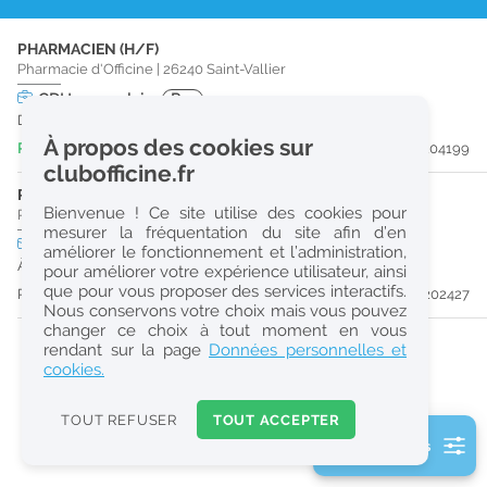
r
PHARMACIEN (H/F)
e
Pharmacie d'Officine
|
26240
Saint-Vallier
c
CDI
temps plein
Pro
Dès que possible
h
À propos des cookies sur
Publiée il y a 2 jour(s)
#204199
e
clubofficine.fr
r
PHARMACIEN (H/F)
Bienvenue ! Ce site utilise des cookies pour
Pharmacie d'Officine
|
07100
Annonay
c
mesurer la fréquentation du site afin d’en
CDI
temps partiel
améliorer le fonctionnement et l’administration,
h
À partir du 31/08/26
pour améliorer votre expérience utilisateur, ainsi
e
que pour vous proposer des services interactifs.
Publiée il y a 28 jour(s)
#202427
Nous conservons votre choix mais vous pouvez
changer ce choix à tout moment en vous
Réinitialiser
rendant sur la page
Données personnelles et
cookies.
2
0
TOUT REFUSER
TOUT ACCEPTER
k
2 filtre(s) actifs
m
Consulter les offres de la France d'outre-mer