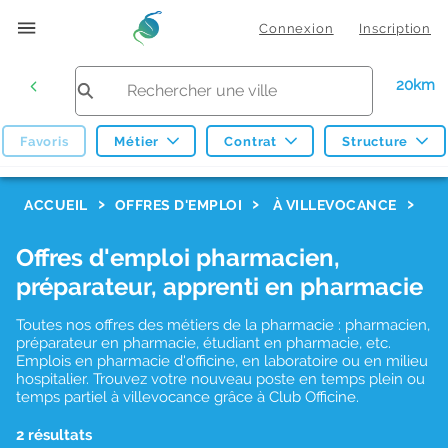
Connexion
Inscription
20km
Favoris
Métier
Contrat
Structure
F
ACCUEIL
OFFRES D'EMPLOI
À VILLEVOCANCE
i
Offres d'emploi pharmacien,
l
préparateur, apprenti en pharmacie
t
r
Toutes nos offres des métiers de la pharmacie : pharmacien,
préparateur en pharmacie, étudiant en pharmacie, etc.
e
Emplois en pharmacie d'officine, en laboratoire ou en milieu
hospitalier. Trouvez votre nouveau poste en temps plein ou
s
temps partiel à villevocance grâce à Club Officine.
d
2 résultats
e