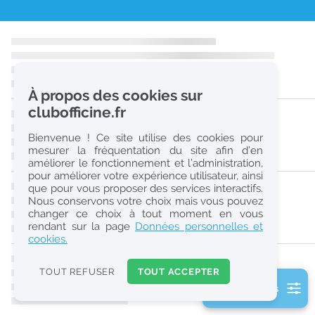
r
e
c
h
À propos des cookies sur
e
clubofficine.fr
r
Bienvenue ! Ce site utilise des cookies pour
c
mesurer la fréquentation du site afin d’en
améliorer le fonctionnement et l’administration,
h
pour améliorer votre expérience utilisateur, ainsi
e
que pour vous proposer des services interactifs.
Nous conservons votre choix mais vous pouvez
changer ce choix à tout moment en vous
Réinitialiser
rendant sur la page
Données personnelles et
cookies.
2
0
TOUT REFUSER
TOUT ACCEPTER
k
2 filtre(s) actifs
m
Consulter les offres de la France d'outre-mer