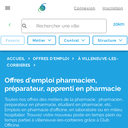
Connexion
Inscription
20km
Favoris
Métier
Contrat
Structure
F
ACCUEIL
OFFRES D'EMPLOI
À VILLENEUVE-LES-
CORBIERES
i
l
Offres d'emploi pharmacien,
t
préparateur, apprenti en pharmacie
r
Toutes nos offres des métiers de la pharmacie : pharmacien,
e
préparateur en pharmacie, étudiant en pharmacie, etc.
s
Emplois en pharmacie d'officine, en laboratoire ou en milieu
hospitalier. Trouvez votre nouveau poste en temps plein ou
d
temps partiel à villeneuve-les-corbieres grâce à Club
Officine.
e