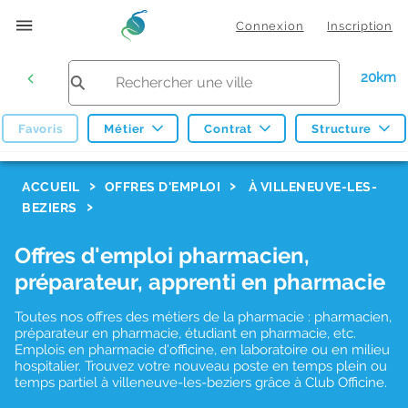
Connexion
Inscription
20km
Favoris
Métier
Contrat
Structure
F
ACCUEIL
OFFRES D'EMPLOI
À VILLENEUVE-LES-
BEZIERS
i
l
Offres d'emploi pharmacien,
t
préparateur, apprenti en pharmacie
r
Toutes nos offres des métiers de la pharmacie : pharmacien,
e
préparateur en pharmacie, étudiant en pharmacie, etc.
s
Emplois en pharmacie d'officine, en laboratoire ou en milieu
hospitalier. Trouvez votre nouveau poste en temps plein ou
d
temps partiel à villeneuve-les-beziers grâce à Club Officine.
e