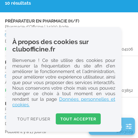
10 résultats
r
e
PRÉPARATEUR EN PHARMACIE (H/F)
c
Pharmacie d'Officine
|
34300
Agde
h
CDI
temps plein
À propos des cookies sur
Dès que possible
e
clubofficine.fr
Publiée il y a 2 jour(s)
#204106
r
Bienvenue ! Ce site utilise des cookies pour
c
PHARMACIEN (H/F)
mesurer la fréquentation du site afin d’en
Pharmacie d'Officine
|
34300
Agde
améliorer le fonctionnement et l’administration,
h
CDI
temps plein
pour améliorer votre expérience utilisateur, ainsi
e
que pour vous proposer des services interactifs.
À partir du 28/08/26
Nous conservons votre choix mais vous pouvez
Publiée il y a 7 jour(s)
#203852
changer ce choix à tout moment en vous
Réinitialiser
rendant sur la page
Données personnelles et
ETUDIANT EN PHARMACIE (H/F)
cookies.
Pharmacie d'Officine
|
34370
Cazouls-Lès-Béziers
2
0
CDI
temps plein
TOUT REFUSER
TOUT ACCEPTER
k
Dès que possible
2 filtre(s) actifs
m
Publiée il y a 17 jour(s)
#203029
Consulter les offres de la France d'outre-mer