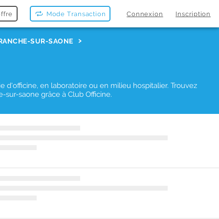
ffre
Mode Transaction
Connexion
Inscription
EFRANCHE-SUR-SAONE
'officine, en laboratoire ou en milieu hospitalier. Trouvez
-sur-saone grâce à Club Officine.