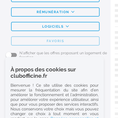
RÉMUNÉRATION
LOGICIELS
FAVORIS
N'afficher que les offres proposant un logement de
fonction
À propos des cookies sur
L'emploi Pharmacie par métier
clubofficine.fr
Pharmacien (H/F)
Bienvenue ! Ce site utilise des cookies pour
mesurer la fréquentation du site afin d’en
Préparateur en Pharmacie (H/F)
améliorer le fonctionnement et l’administration,
Etudiant en Pharmacie (H/F)
pour améliorer votre expérience utilisateur, ainsi
que pour vous proposer des services interactifs.
Etudiant en Pharmacie 6e année validée (H/F)
Nous conservons votre choix mais vous pouvez
Conseiller Dermo Cosmetique - Esthéticienne (H/F)
changer ce choix à tout moment en vous