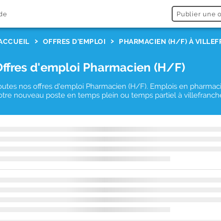
de
Publier une o
ACCUEIL
OFFRES D'EMPLOI
PHARMACIEN (H/F) À VILL
Offres d'emploi Pharmacien (H/F)
outes nos offres d'emploi Pharmacien (H/F). Emplois en pharmacie d
otre nouveau poste en temps plein ou temps partiel à villefranche