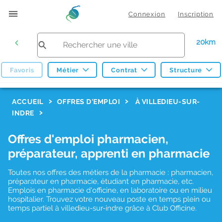
Connexion
Inscription
20km
Favoris
Métier
Contrat
Structure
F
ACCUEIL
OFFRES D'EMPLOI
À VILLEDIEU-SUR-
INDRE
i
l
Offres d'emploi pharmacien,
t
préparateur, apprenti en pharmacie
r
Toutes nos offres des métiers de la pharmacie : pharmacien,
e
préparateur en pharmacie, étudiant en pharmacie, etc.
s
Emplois en pharmacie d'officine, en laboratoire ou en milieu
hospitalier. Trouvez votre nouveau poste en temps plein ou
d
temps partiel à villedieu-sur-indre grâce à Club Officine.
e