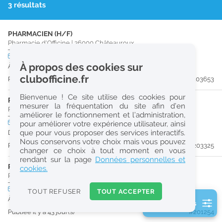
3 résultats
r
e
PHARMACIEN (H/F)
c
Pharmacie d'Officine
|
36000
Châteauroux
h
CDI
temps plein
À propos des cookies sur
À partir du 27/08/26
e
clubofficine.fr
Publiée il y a 10 jour(s)
#203653
r
Bienvenue ! Ce site utilise des cookies pour
c
PHARMACIEN (H/F)
mesurer la fréquentation du site afin d’en
Pharmacie d'Officine
|
36000
Châteauroux
améliorer le fonctionnement et l’administration,
h
CDI
temps plein
pour améliorer votre expérience utilisateur, ainsi
e
que pour vous proposer des services interactifs.
Dès que possible
Nous conservons votre choix mais vous pouvez
Publiée il y a 15 jour(s)
#203325
changer ce choix à tout moment en vous
Réinitialiser
rendant sur la page
Données personnelles et
PHARMACIEN (H/F)
cookies.
Pharmacie d'Officine
|
36000
Châteauroux
2
0
CDI
temps partiel
TOUT REFUSER
TOUT ACCEPTER
k
À partir du 27/08/26
2 filtre(s) actifs
m
Publiée il y a 43 jour(s)
#201254
Consulter les offres de la France d'outre-mer