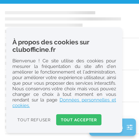
r
e
c
h
À propos des cookies sur
e
clubofficine.fr
r
Bienvenue ! Ce site utilise des cookies pour
c
mesurer la fréquentation du site afin d’en
améliorer le fonctionnement et l’administration,
h
pour améliorer votre expérience utilisateur, ainsi
e
que pour vous proposer des services interactifs.
Nous conservons votre choix mais vous pouvez
changer ce choix à tout moment en vous
Réinitialiser
rendant sur la page
Données personnelles et
cookies.
2
0
TOUT REFUSER
TOUT ACCEPTER
k
2 filtre(s) actifs
m
Consulter les offres de la France d'outre-mer