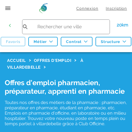
Connexion
Inscription
20km
Favoris
Métier
Contrat
Structure
F
ACCUEIL
OFFRES D'EMPLOI
À
VILLARDEBELLE
i
l
Offres d'emploi pharmacien,
t
préparateur, apprenti en pharmacie
r
Toutes nos offres des métiers de la pharmacie : pharmacien,
e
préparateur en pharmacie, étudiant en pharmacie, etc.
s
Emplois en pharmacie d'officine, en laboratoire ou en milieu
hospitalier. Trouvez votre nouveau poste en temps plein ou
d
temps partiel à villardebelle grâce à Club Officine.
e