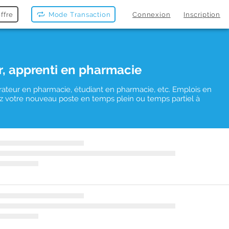
ffre
Mode Transaction
Connexion
Inscription
r, apprenti en pharmacie
rateur en pharmacie, étudiant en pharmacie, etc. Emplois en
uvez votre nouveau poste en temps plein ou temps partiel à