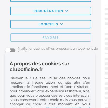
RÉMUNÉRATION
LOGICIELS
FAVORIS
N'afficher que les offres proposant un logement de
fonction
À propos des cookies sur
L'emploi Pharmacie par métier
clubofficine.fr
Pharmacien (H/F)
Bienvenue ! Ce site utilise des cookies pour
mesurer la fréquentation du site afin d’en
Préparateur en Pharmacie (H/F)
améliorer le fonctionnement et l’administration,
Etudiant en Pharmacie (H/F)
pour améliorer votre expérience utilisateur, ainsi
que pour vous proposer des services interactifs.
Etudiant en Pharmacie 6e année validée (H/F)
Nous conservons votre choix mais vous pouvez
Conseiller Dermo Cosmetique - Esthéticienne (H/F)
changer ce choix à tout moment en vous