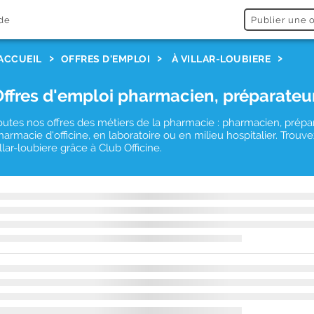
de
Publier une o
ACCUEIL
OFFRES D'EMPLOI
À VILLAR-LOUBIERE
Offres d'emploi pharmacien, préparateu
outes nos offres des métiers de la pharmacie : pharmacien, prépa
harmacie d'officine, en laboratoire ou en milieu hospitalier. Tro
illar-loubiere grâce à Club Officine.