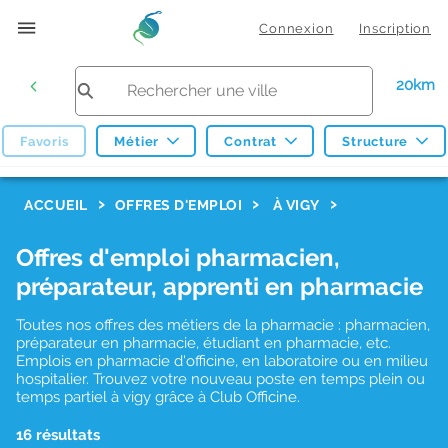
Connexion
Inscription
20km
Favoris
Métier
Contrat
Structure
F
ACCUEIL
OFFRES D'EMPLOI
À VIGY
i
Offres d'emploi pharmacien,
l
préparateur, apprenti en pharmacie
t
r
Toutes nos offres des métiers de la pharmacie : pharmacien,
préparateur en pharmacie, étudiant en pharmacie, etc.
e
Emplois en pharmacie d'officine, en laboratoire ou en milieu
hospitalier. Trouvez votre nouveau poste en temps plein ou
s
temps partiel à vigy grâce à Club Officine.
d
16 résultats
e