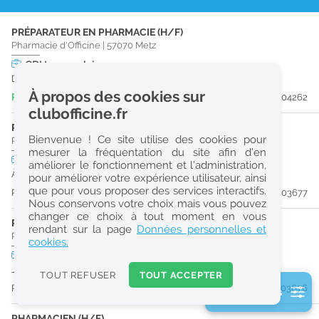
r
PRÉPARATEUR EN PHARMACIE (H/F)
e
Pharmacie d'Officine
|
57070
Metz
c
CDI
temps plein
Dès que possible
h
À propos des cookies sur
Publiée il y a 4 jour(s)
#204262
e
clubofficine.fr
r
PRÉPARATEUR EN PHARMACIE (H/F)
Bienvenue ! Ce site utilise des cookies pour
Pharmacie d'Officine
|
57320
Bouzonville
c
mesurer la fréquentation du site afin d’en
CDI
temps plein
améliorer le fonctionnement et l’administration,
h
À partir du 31/08/26
pour améliorer votre expérience utilisateur, ainsi
e
que pour vous proposer des services interactifs.
Publiée il y a 12 jour(s)
#203677
Nous conservons votre choix mais vous pouvez
changer ce choix à tout moment en vous
PHARMACIEN (H/F)
Réinitialiser
rendant sur la page
Données personnelles et
Pharmacie d'Officine
|
57320
Bouzonville
cookies.
CDD
temps partiel
2
Jusqu'au 30/03/27
0
TOUT REFUSER
TOUT ACCEPTER
k
Publiée il y a 12 jour(s)
#203676
2 filtre(s) actifs
m
Consulter les offres de la France d'outre-mer
PHARMACIEN (H/F)