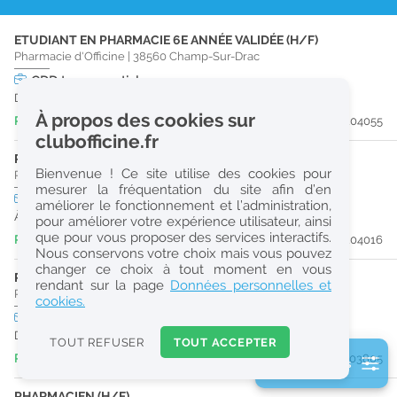
r
ETUDIANT EN PHARMACIE 6E ANNÉE VALIDÉE (H/F)
e
Pharmacie d'Officine
|
38560
Champ-Sur-Drac
c
CDD
temps partiel
Du 01/09/26 au 01/01/27
h
À propos des cookies sur
Publiée il y a 3 jour(s)
#204055
e
clubofficine.fr
r
PHARMACIEN (H/F)
Bienvenue ! Ce site utilise des cookies pour
Pharmacie d'Officine
|
38560
Champ-Sur-Drac
c
mesurer la fréquentation du site afin d’en
CDI
temps partiel
améliorer le fonctionnement et l’administration,
h
À partir du 30/09/26
pour améliorer votre expérience utilisateur, ainsi
e
que pour vous proposer des services interactifs.
Publiée il y a 4 jour(s)
#204016
Nous conservons votre choix mais vous pouvez
changer ce choix à tout moment en vous
PHARMACIEN (H/F)
Réinitialiser
rendant sur la page
Données personnelles et
Pharmacie d'Officine
|
38250
Villard-De-Lans
cookies.
CDD
temps plein
Logement
2
Du 20/11/26 au 03/12/26
0
TOUT REFUSER
TOUT ACCEPTER
k
Publiée il y a 7 jour(s)
#203805
2 filtre(s) actifs
m
Consulter les offres de la France d'outre-mer
PHARMACIEN (H/F)