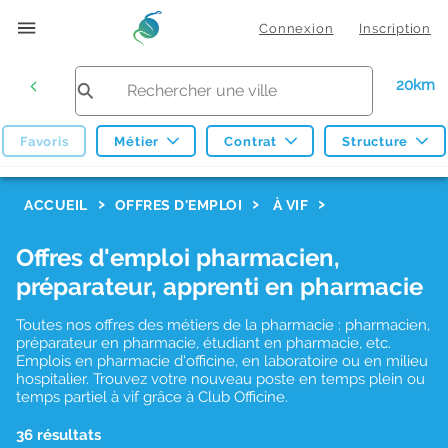
Connexion
Inscription
20km
Favoris
Métier
Contrat
Structure
F
ACCUEIL
OFFRES D'EMPLOI
À VIF
i
Offres d'emploi pharmacien,
l
préparateur, apprenti en pharmacie
t
r
Toutes nos offres des métiers de la pharmacie : pharmacien,
préparateur en pharmacie, étudiant en pharmacie, etc.
e
Emplois en pharmacie d'officine, en laboratoire ou en milieu
hospitalier. Trouvez votre nouveau poste en temps plein ou
s
temps partiel à vif grâce à Club Officine.
d
36 résultats
e