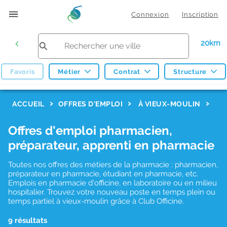
Connexion
Inscription
20km
Favoris
Métier
Contrat
Structure
F
ACCUEIL
OFFRES D'EMPLOI
À VIEUX-MOULIN
i
Offres d'emploi pharmacien,
l
préparateur, apprenti en pharmacie
t
r
Toutes nos offres des métiers de la pharmacie : pharmacien,
préparateur en pharmacie, étudiant en pharmacie, etc.
e
Emplois en pharmacie d'officine, en laboratoire ou en milieu
hospitalier. Trouvez votre nouveau poste en temps plein ou
s
temps partiel à vieux-moulin grâce à Club Officine.
d
9 résultats
e