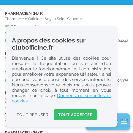
r
PHARMACIEN (H/F)
e
Pharmacie d'Officine
|
60320
Saint-Sauveur
c
CDI
temps plein
À partir du 31/01/27
h
À propos des cookies sur
Publiée il y a 2 jour(s)
#204242
e
clubofficine.fr
r
PRÉPARATEUR EN PHARMACIE (H/F)
Bienvenue ! Ce site utilise des cookies pour
Pharmacie d'Officine
|
60200
Compiègne
c
mesurer la fréquentation du site afin d’en
CDD
temps plein
améliorer le fonctionnement et l’administration,
h
Du 31/08/26 au 30/01/27
pour améliorer votre expérience utilisateur, ainsi
e
que pour vous proposer des services interactifs.
Publiée il y a 6 jour(s)
#203975
Nous conservons votre choix mais vous pouvez
changer ce choix à tout moment en vous
PRÉPARATEUR EN PHARMACIE (H/F)
Réinitialiser
rendant sur la page
Données personnelles et
Pharmacie d'Officine
|
02600
Villers-Cotterêts
cookies.
CDI
temps plein
2
URGENT
Dès que possible
0
TOUT REFUSER
TOUT ACCEPTER
k
Publiée il y a 31 jour(s)
#202189
2 filtre(s) actifs
m
Consulter les offres de la France d'outre-mer
PHARMACIEN (H/F)