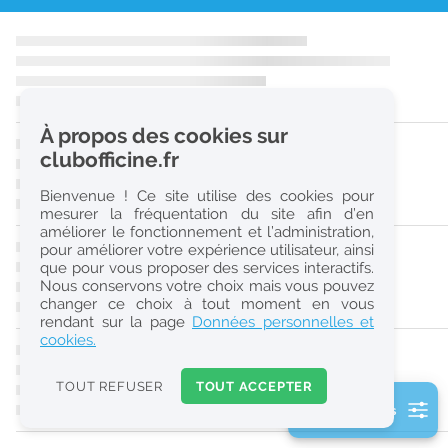
r
e
c
h
À propos des cookies sur
e
clubofficine.fr
r
Bienvenue ! Ce site utilise des cookies pour
c
mesurer la fréquentation du site afin d’en
améliorer le fonctionnement et l’administration,
h
pour améliorer votre expérience utilisateur, ainsi
e
que pour vous proposer des services interactifs.
Nous conservons votre choix mais vous pouvez
changer ce choix à tout moment en vous
Réinitialiser
rendant sur la page
Données personnelles et
cookies.
2
0
TOUT REFUSER
TOUT ACCEPTER
k
2 filtre(s) actifs
m
Consulter les offres de la France d'outre-mer