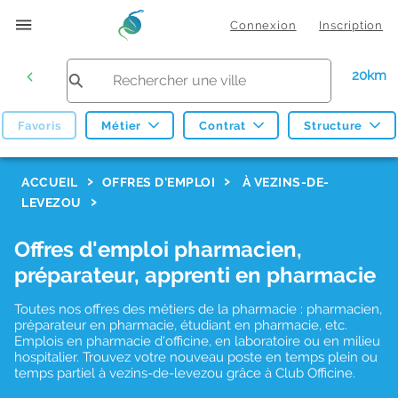
Connexion
Inscription
20km
Favoris
Métier
Contrat
Structure
F
ACCUEIL
OFFRES D'EMPLOI
À VEZINS-DE-
LEVEZOU
i
l
Offres d'emploi pharmacien,
t
préparateur, apprenti en pharmacie
r
Toutes nos offres des métiers de la pharmacie : pharmacien,
e
préparateur en pharmacie, étudiant en pharmacie, etc.
s
Emplois en pharmacie d'officine, en laboratoire ou en milieu
hospitalier. Trouvez votre nouveau poste en temps plein ou
d
temps partiel à vezins-de-levezou grâce à Club Officine.
e