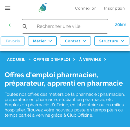
Connexion
Inscription
20km
Favoris
Métier
Contrat
Structure
F
ACCUEIL
OFFRES D'EMPLOI
À VERVINS
i
Offres d'emploi pharmacien,
l
préparateur, apprenti en pharmacie
t
r
Toutes nos offres des métiers de la pharmacie : pharmacien,
préparateur en pharmacie, étudiant en pharmacie, etc.
e
Emplois en pharmacie d'officine, en laboratoire ou en milieu
hospitalier. Trouvez votre nouveau poste en temps plein ou
s
temps partiel à vervins grâce à Club Officine.
d
e