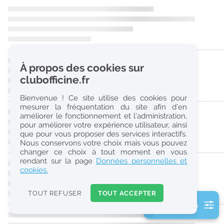
r
e
c
h
À propos des cookies sur
e
clubofficine.fr
r
Bienvenue ! Ce site utilise des cookies pour
c
mesurer la fréquentation du site afin d’en
améliorer le fonctionnement et l’administration,
h
pour améliorer votre expérience utilisateur, ainsi
e
que pour vous proposer des services interactifs.
Nous conservons votre choix mais vous pouvez
changer ce choix à tout moment en vous
Réinitialiser
rendant sur la page
Données personnelles et
cookies.
2
0
TOUT REFUSER
TOUT ACCEPTER
k
2 filtre(s) actifs
m
Consulter les offres de la France d'outre-mer