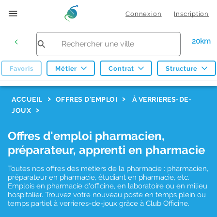
Connexion
Inscription
20km
Favoris
Métier
Contrat
Structure
F
ACCUEIL
OFFRES D'EMPLOI
À VERRIERES-DE-
JOUX
i
l
Offres d'emploi pharmacien,
t
préparateur, apprenti en pharmacie
r
Toutes nos offres des métiers de la pharmacie : pharmacien,
e
préparateur en pharmacie, étudiant en pharmacie, etc.
s
Emplois en pharmacie d'officine, en laboratoire ou en milieu
hospitalier. Trouvez votre nouveau poste en temps plein ou
d
temps partiel à verrieres-de-joux grâce à Club Officine.
e