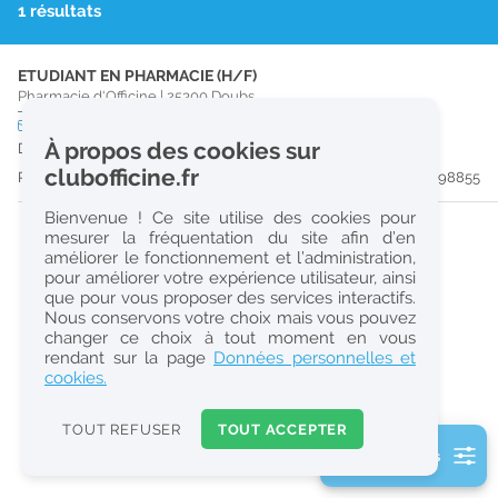
1 résultats
r
e
ETUDIANT EN PHARMACIE (H/F)
c
Pharmacie d'Officine
|
25300
Doubs
h
CDI
temps partiel
À propos des cookies sur
Dès que possible
e
clubofficine.fr
Publiée il y a 34 jour(s)
#198855
r
Bienvenue ! Ce site utilise des cookies pour
c
mesurer la fréquentation du site afin d’en
améliorer le fonctionnement et l’administration,
h
pour améliorer votre expérience utilisateur, ainsi
e
que pour vous proposer des services interactifs.
Nous conservons votre choix mais vous pouvez
changer ce choix à tout moment en vous
Réinitialiser
rendant sur la page
Données personnelles et
cookies.
2
0
TOUT REFUSER
TOUT ACCEPTER
k
2 filtre(s) actifs
m
Consulter les offres de la France d'outre-mer