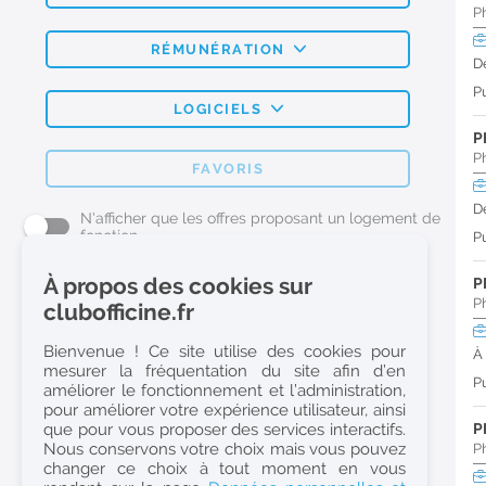
P
RÉMUNÉRATION
D
Pu
LOGICIELS
P
P
FAVORIS
D
N'afficher que les offres proposant un logement de
fonction
Pu
À propos des cookies sur
P
L'emploi Pharmacie par métier
P
clubofficine.fr
Pharmacien (H/F)
Bienvenue ! Ce site utilise des cookies pour
À
mesurer la fréquentation du site afin d’en
Préparateur en Pharmacie (H/F)
Pu
améliorer le fonctionnement et l’administration,
Etudiant en Pharmacie (H/F)
pour améliorer votre expérience utilisateur, ainsi
que pour vous proposer des services interactifs.
P
Etudiant en Pharmacie 6e année validée (H/F)
Nous conservons votre choix mais vous pouvez
P
Conseiller Dermo Cosmetique - Esthéticienne (H/F)
changer ce choix à tout moment en vous