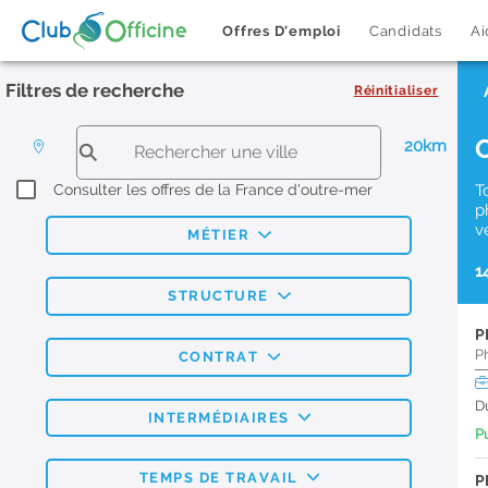
Offres D'emploi
Candidats
Ai
Filtres de recherche
Réinitialiser
20km
Consulter les offres de la France d'outre-mer
T
p
v
MÉTIER
1
STRUCTURE
P
P
CONTRAT
D
INTERMÉDIAIRES
Pu
TEMPS DE TRAVAIL
P