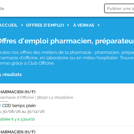
de
Publier une o
ACCUEIL
OFFRES D'EMPLOI
À VERNAS
Offres d'emploi pharmacien, préparateu
outes nos offres des métiers de la pharmacie : pharmacien, prépa
harmacie d'officine, en laboratoire ou en milieu hospitalier. Tro
ernas grâce à Club Officine.
4 résultats
HARMACIEN (H/F)
harmacie d'Officine
|
38290
La Verpillière
CDD
temps plein
u 30/08/26 au 30/12/26
bliée il y a 3 jour(s)
HARMACIEN (H/F)