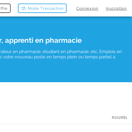
ffre
Mode Transaction
Connexion
Inscription
r, apprenti en pharmacie
rateur en pharmacie, étudiant en pharmacie, etc. Emplois en
uvez votre nouveau poste en temps plein ou temps partiel à
#202881