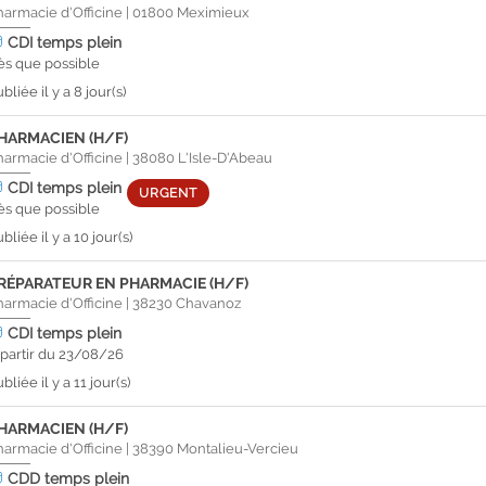
harmacie d'Officine
|
01800
Meximieux
CDI
temps plein
ès que possible
bliée il y a 8 jour(s)
HARMACIEN (H/F)
harmacie d'Officine
|
38080
L'Isle-D'Abeau
CDI
temps plein
URGENT
ès que possible
bliée il y a 10 jour(s)
RÉPARATEUR EN PHARMACIE (H/F)
harmacie d'Officine
|
38230
Chavanoz
CDI
temps plein
 partir du 23/08/26
bliée il y a 11 jour(s)
HARMACIEN (H/F)
harmacie d'Officine
|
38390
Montalieu-Vercieu
CDD
temps plein