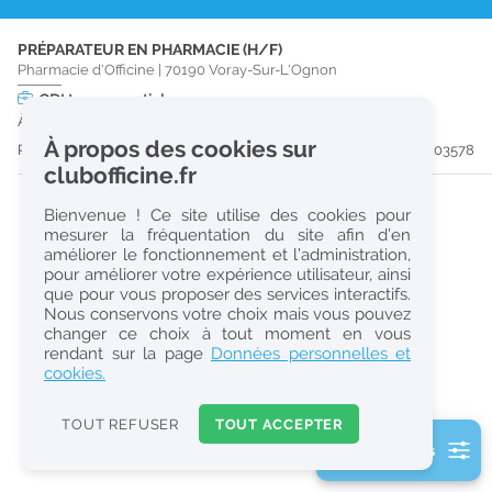
r
PRÉPARATEUR EN PHARMACIE (H/F)
e
Pharmacie d'Officine
|
70190
Voray-Sur-L'Ognon
c
CDI
temps partiel
À partir du 31/08/26
h
À propos des cookies sur
Publiée il y a 13 jour(s)
#203578
e
clubofficine.fr
r
Bienvenue ! Ce site utilise des cookies pour
c
mesurer la fréquentation du site afin d’en
améliorer le fonctionnement et l’administration,
h
pour améliorer votre expérience utilisateur, ainsi
e
que pour vous proposer des services interactifs.
Nous conservons votre choix mais vous pouvez
changer ce choix à tout moment en vous
Réinitialiser
rendant sur la page
Données personnelles et
cookies.
2
0
TOUT REFUSER
TOUT ACCEPTER
k
2 filtre(s) actifs
m
Consulter les offres de la France d'outre-mer