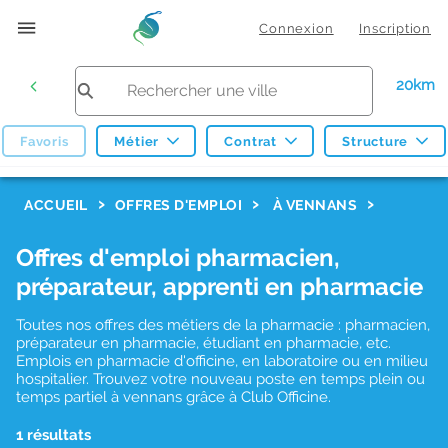
Connexion
Inscription
20km
Favoris
Métier
Contrat
Structure
F
ACCUEIL
OFFRES D'EMPLOI
À VENNANS
i
Offres d'emploi pharmacien,
l
préparateur, apprenti en pharmacie
t
r
Toutes nos offres des métiers de la pharmacie : pharmacien,
préparateur en pharmacie, étudiant en pharmacie, etc.
e
Emplois en pharmacie d'officine, en laboratoire ou en milieu
hospitalier. Trouvez votre nouveau poste en temps plein ou
s
temps partiel à vennans grâce à Club Officine.
d
1 résultats
e