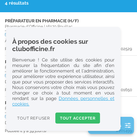
4 résultats
r
e
PRÉPARATEUR EN PHARMACIE (H/F)
c
Pharmacie d'Officine
|
16170
Rouillac
h
CDI
temps plein
À propos des cookies sur
À partir du 30/09/26
e
clubofficine.fr
Publiée il y a 25 jour(s)
#202529
r
Bienvenue ! Ce site utilise des cookies pour
c
PRÉPARATEUR EN PHARMACIE (H/F)
mesurer la fréquentation du site afin d’en
Pharmacie d'Officine
|
16100
Châteaubernard
améliorer le fonctionnement et l’administration,
h
CDI
temps plein
pour améliorer votre expérience utilisateur, ainsi
e
que pour vous proposer des services interactifs.
Dès que possible
Nous conservons votre choix mais vous pouvez
Publiée il y a 37 jour(s)
#201650
changer ce choix à tout moment en vous
Réinitialiser
rendant sur la page
Données personnelles et
PHARMACIEN (H/F)
cookies.
Pharmacie d'Officine
|
16100
Châteaubernard
2
0
CDI
temps plein
TOUT REFUSER
TOUT ACCEPTER
k
Dès que possible
2 filtre(s) actifs
m
Publiée il y a 39 jour(s)
#201499
Consulter les offres de la France d'outre-mer