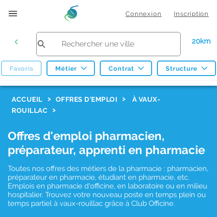
Connexion
Inscription
20km
Favoris
Métier
Contrat
Structure
F
ACCUEIL
OFFRES D'EMPLOI
À VAUX-
ROUILLAC
i
l
Offres d'emploi pharmacien,
t
préparateur, apprenti en pharmacie
r
Toutes nos offres des métiers de la pharmacie : pharmacien,
e
préparateur en pharmacie, étudiant en pharmacie, etc.
s
Emplois en pharmacie d'officine, en laboratoire ou en milieu
hospitalier. Trouvez votre nouveau poste en temps plein ou
d
temps partiel à vaux-rouillac grâce à Club Officine.
e