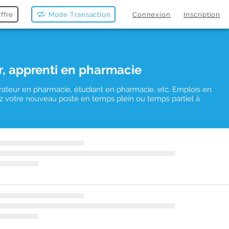
ffre
Mode Transaction
Connexion
Inscription
r, apprenti en pharmacie
rateur en pharmacie, étudiant en pharmacie, etc. Emplois en
uvez votre nouveau poste en temps plein ou temps partiel à