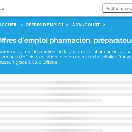
de
Publier une o
ACCUEIL
OFFRES D'EMPLOI
À VAUCOURT
Offres d'emploi pharmacien, préparateu
outes nos offres des métiers de la pharmacie : pharmacien, prépa
harmacie d'officine, en laboratoire ou en milieu hospitalier. Tro
aucourt grâce à Club Officine.