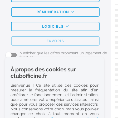
RÉMUNÉRATION
LOGICIELS
FAVORIS
N'afficher que les offres proposant un logement de
fonction
À propos des cookies sur
L'emploi Pharmacie par métier
clubofficine.fr
Pharmacien (H/F)
Bienvenue ! Ce site utilise des cookies pour
mesurer la fréquentation du site afin d’en
Préparateur en Pharmacie (H/F)
améliorer le fonctionnement et l’administration,
Etudiant en Pharmacie (H/F)
pour améliorer votre expérience utilisateur, ainsi
que pour vous proposer des services interactifs.
Etudiant en Pharmacie 6e année validée (H/F)
Nous conservons votre choix mais vous pouvez
Conseiller Dermo Cosmetique - Esthéticienne (H/F)
changer ce choix à tout moment en vous