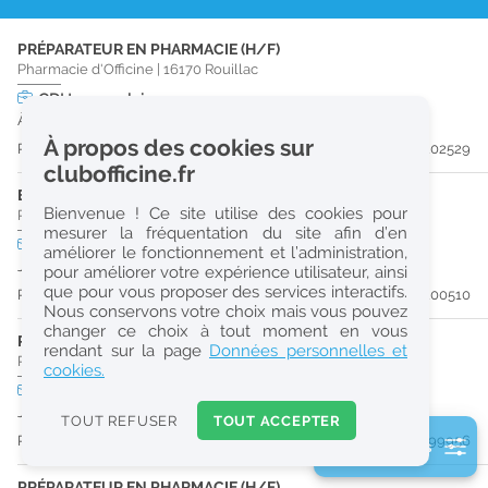
r
PRÉPARATEUR EN PHARMACIE (H/F)
e
Pharmacie d'Officine
|
16170
Rouillac
c
CDI
temps plein
À partir du 30/09/26
h
À propos des cookies sur
Publiée il y a 27 jour(s)
#202529
e
clubofficine.fr
r
ETUDIANT EN PHARMACIE (H/F)
Bienvenue ! Ce site utilise des cookies pour
Pharmacie d'Officine
|
16000
Angoulême
c
mesurer la fréquentation du site afin d’en
CDD
temps partiel
améliorer le fonctionnement et l’administration,
h
Jusqu'au 28/08/26
pour améliorer votre expérience utilisateur, ainsi
e
que pour vous proposer des services interactifs.
Publiée il y a 53 jour(s)
#200510
Nous conservons votre choix mais vous pouvez
changer ce choix à tout moment en vous
PRÉPARATEUR EN PHARMACIE (H/F)
Réinitialiser
rendant sur la page
Données personnelles et
Pharmacie d'Officine
|
16170
Rouillac
cookies.
CDD
temps plein
2
Jusqu'au 30/08/26
0
TOUT REFUSER
TOUT ACCEPTER
k
Publiée il y a 60 jour(s)
#199956
2 filtre(s) actifs
m
Consulter les offres de la France d'outre-mer
PRÉPARATEUR EN PHARMACIE (H/F)