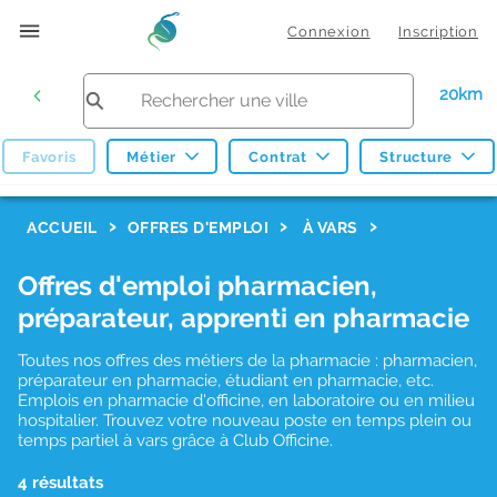
Connexion
Inscription
20km
Favoris
Métier
Contrat
Structure
F
ACCUEIL
OFFRES D'EMPLOI
À VARS
i
Offres d'emploi pharmacien,
l
préparateur, apprenti en pharmacie
t
r
Toutes nos offres des métiers de la pharmacie : pharmacien,
préparateur en pharmacie, étudiant en pharmacie, etc.
e
Emplois en pharmacie d'officine, en laboratoire ou en milieu
hospitalier. Trouvez votre nouveau poste en temps plein ou
s
temps partiel à vars grâce à Club Officine.
d
4 résultats
e