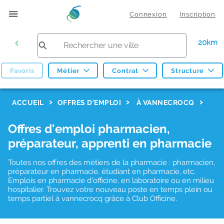
Connexion
Inscription
20km
Favoris
Métier
Contrat
Structure
F
ACCUEIL
OFFRES D'EMPLOI
À VANNECROCQ
i
Offres d'emploi pharmacien,
l
préparateur, apprenti en pharmacie
t
r
Toutes nos offres des métiers de la pharmacie : pharmacien,
préparateur en pharmacie, étudiant en pharmacie, etc.
e
Emplois en pharmacie d'officine, en laboratoire ou en milieu
hospitalier. Trouvez votre nouveau poste en temps plein ou
s
temps partiel à vannecrocq grâce à Club Officine.
d
e