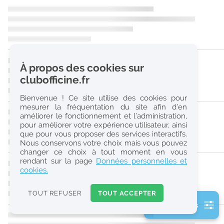
r
e
c
h
À propos des cookies sur
e
clubofficine.fr
r
Bienvenue ! Ce site utilise des cookies pour
c
mesurer la fréquentation du site afin d’en
améliorer le fonctionnement et l’administration,
h
pour améliorer votre expérience utilisateur, ainsi
e
que pour vous proposer des services interactifs.
Nous conservons votre choix mais vous pouvez
changer ce choix à tout moment en vous
Réinitialiser
rendant sur la page
Données personnelles et
cookies.
2
0
TOUT REFUSER
TOUT ACCEPTER
k
2 filtre(s) actifs
m
Consulter les offres de la France d'outre-mer