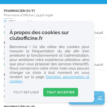
r
PHARMACIEN (H/F)
e
Pharmacie d'Officine
|
34300
Agde
c
CDI
temps plein
À partir du 24/12/26
h
À propos des cookies sur
Publiée il y a 1 heure(s)
#204348
e
clubofficine.fr
r
PRÉPARATEUR EN PHARMACIE (H/F)
Bienvenue ! Ce site utilise des cookies pour
Pharmacie d'Officine
|
34300
Agde
c
mesurer la fréquentation du site afin d’en
CDI
temps plein
améliorer le fonctionnement et l’administration,
h
Dès que possible
pour améliorer votre expérience utilisateur, ainsi
e
que pour vous proposer des services interactifs.
Publiée il y a 3 jour(s)
#204106
Nous conservons votre choix mais vous pouvez
changer ce choix à tout moment en vous
PHARMACIEN (H/F)
Réinitialiser
rendant sur la page
Données personnelles et
Pharmacie d'Officine
|
34300
Agde
cookies.
CDI
temps plein
2
À partir du 28/08/26
0
TOUT REFUSER
TOUT ACCEPTER
k
Publiée il y a 8 jour(s)
#203852
2 filtre(s) actifs
m
Consulter les offres de la France d'outre-mer
PHARMACIEN (H/F)