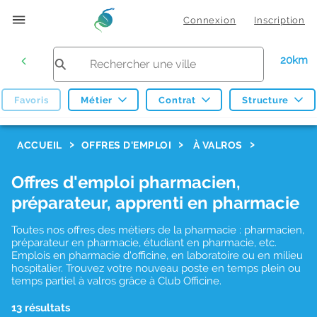
Connexion
Inscription
20km
Favoris
Métier
Contrat
Structure
F
ACCUEIL
OFFRES D'EMPLOI
À VALROS
i
Offres d'emploi pharmacien,
l
préparateur, apprenti en pharmacie
t
r
Toutes nos offres des métiers de la pharmacie : pharmacien,
préparateur en pharmacie, étudiant en pharmacie, etc.
e
Emplois en pharmacie d'officine, en laboratoire ou en milieu
hospitalier. Trouvez votre nouveau poste en temps plein ou
s
temps partiel à valros grâce à Club Officine.
d
13 résultats
e