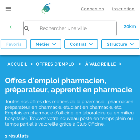
Connexion
Inscription
20km
Favoris
Métier
Contrat
Structure
F
ACCUEIL
OFFRES D'EMPLOI
À VALOREILLE
i
Offres d'emploi pharmacien,
l
préparateur, apprenti en pharmacie
t
r
Toutes nos offres des métiers de la pharmacie : pharmacien,
préparateur en pharmacie, étudiant en pharmacie, etc.
e
Emplois en pharmacie d'officine, en laboratoire ou en milieu
hospitalier. Trouvez votre nouveau poste en temps plein ou
s
temps partiel à valoreille grâce à Club Officine.
d
1 résultats
e