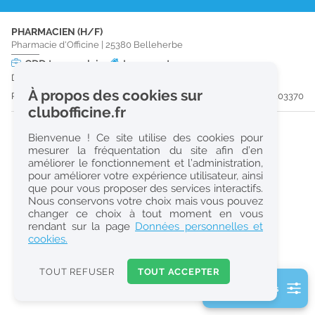
r
PHARMACIEN (H/F)
e
Pharmacie d'Officine
|
25380
Belleherbe
c
CDD
temps plein
Logement
Du 13/11/26 au 28/04/27
h
À propos des cookies sur
Publiée il y a 14 jour(s)
#203370
e
clubofficine.fr
r
Bienvenue ! Ce site utilise des cookies pour
c
mesurer la fréquentation du site afin d’en
améliorer le fonctionnement et l’administration,
h
pour améliorer votre expérience utilisateur, ainsi
e
que pour vous proposer des services interactifs.
Nous conservons votre choix mais vous pouvez
changer ce choix à tout moment en vous
Réinitialiser
rendant sur la page
Données personnelles et
cookies.
2
0
TOUT REFUSER
TOUT ACCEPTER
k
2 filtre(s) actifs
m
Consulter les offres de la France d'outre-mer