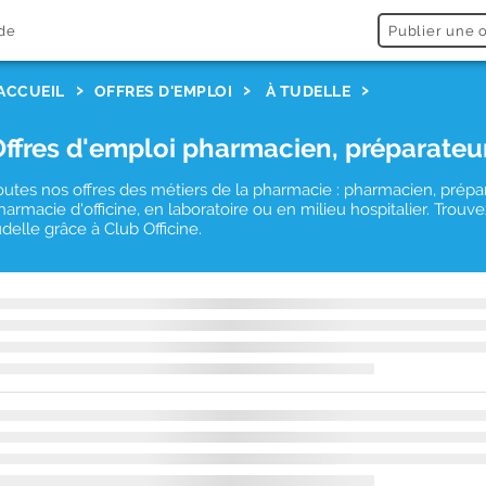
de
Publier une o
ACCUEIL
OFFRES D'EMPLOI
À TUDELLE
Offres d'emploi pharmacien, préparateu
outes nos offres des métiers de la pharmacie : pharmacien, prépa
harmacie d'officine, en laboratoire ou en milieu hospitalier. Tro
udelle grâce à Club Officine.