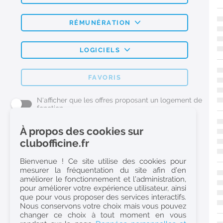
RÉMUNÉRATION
LOGICIELS
FAVORIS
N'afficher que les offres proposant un logement de
fonction
À propos des cookies sur
L'emploi Pharmacie par métier
clubofficine.fr
Pharmacien (H/F)
Bienvenue ! Ce site utilise des cookies pour
mesurer la fréquentation du site afin d’en
Préparateur en Pharmacie (H/F)
améliorer le fonctionnement et l’administration,
Etudiant en Pharmacie (H/F)
pour améliorer votre expérience utilisateur, ainsi
que pour vous proposer des services interactifs.
Etudiant en Pharmacie 6e année validée (H/F)
Nous conservons votre choix mais vous pouvez
Conseiller Dermo Cosmetique - Esthéticienne (H/F)
changer ce choix à tout moment en vous