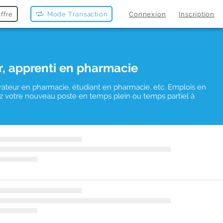
ffre
Mode Transaction
Connexion
Inscription
r, apprenti en pharmacie
rateur en pharmacie, étudiant en pharmacie, etc. Emplois en
uvez votre nouveau poste en temps plein ou temps partiel à