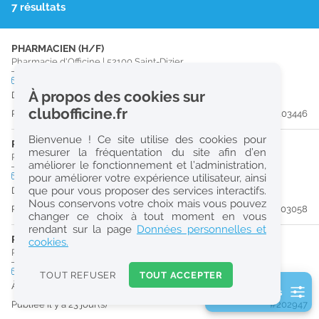
7 résultats
r
e
PHARMACIEN (H/F)
c
Pharmacie d'Officine
|
52100
Saint-Dizier
h
CDD
temps plein
À propos des cookies sur
Du 31/08/26 au 30/01/27
e
clubofficine.fr
Publiée il y a 15 jour(s)
#203446
r
Bienvenue ! Ce site utilise des cookies pour
c
PHARMACIEN (H/F)
mesurer la fréquentation du site afin d’en
Pharmacie d'Officine
|
52100
Saint-Dizier
améliorer le fonctionnement et l’administration,
h
CDI
temps plein
pour améliorer votre expérience utilisateur, ainsi
e
que pour vous proposer des services interactifs.
Dès que possible
Nous conservons votre choix mais vous pouvez
Publiée il y a 21 jour(s)
#203058
changer ce choix à tout moment en vous
Réinitialiser
rendant sur la page
Données personnelles et
PHARMACIEN (H/F)
cookies.
Pharmacie d'Officine
|
52100
Saint-Dizier
2
0
CDI
temps partiel
TOUT REFUSER
TOUT ACCEPTER
k
À partir du 31/08/26
2 filtre(s) actifs
m
Publiée il y a 23 jour(s)
#202947
Consulter les offres de la France d'outre-mer