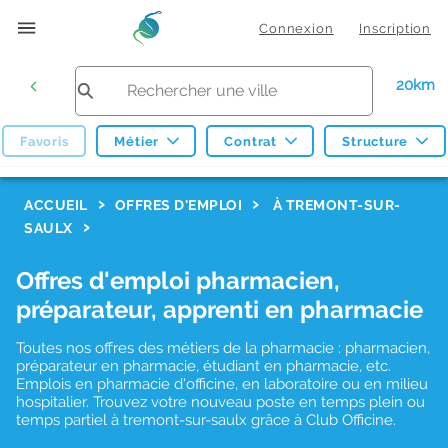
Connexion
Inscription
20km
Favoris
Métier
Contrat
Structure
F
ACCUEIL
OFFRES D'EMPLOI
À TREMONT-SUR-
SAULX
i
l
Offres d'emploi pharmacien,
t
préparateur, apprenti en pharmacie
r
Toutes nos offres des métiers de la pharmacie : pharmacien,
e
préparateur en pharmacie, étudiant en pharmacie, etc.
s
Emplois en pharmacie d'officine, en laboratoire ou en milieu
hospitalier. Trouvez votre nouveau poste en temps plein ou
d
temps partiel à tremont-sur-saulx grâce à Club Officine.
e