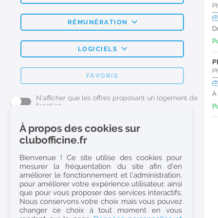
P
RÉMUNÉRATION
D
Pu
LOGICIELS
P
P
FAVORIS
À
N'afficher que les offres proposant un logement de
fonction
Pu
À propos des cookies sur
L'emploi Pharmacie par métier
clubofficine.fr
Pharmacien (H/F)
Bienvenue ! Ce site utilise des cookies pour
mesurer la fréquentation du site afin d’en
Préparateur en Pharmacie (H/F)
améliorer le fonctionnement et l’administration,
Etudiant en Pharmacie (H/F)
pour améliorer votre expérience utilisateur, ainsi
que pour vous proposer des services interactifs.
Etudiant en Pharmacie 6e année validée (H/F)
Nous conservons votre choix mais vous pouvez
Conseiller Dermo Cosmetique - Esthéticienne (H/F)
changer ce choix à tout moment en vous