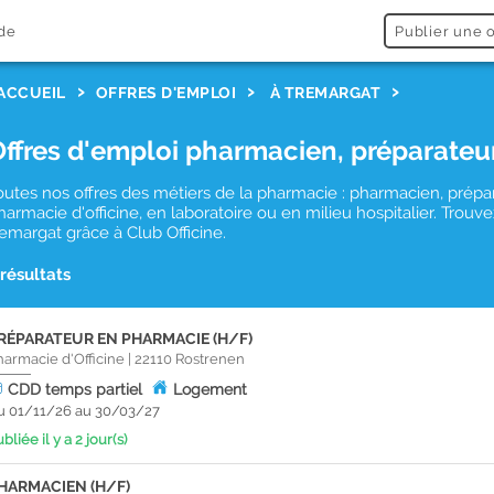
de
Publier une o
ACCUEIL
OFFRES D'EMPLOI
À TREMARGAT
Offres d'emploi pharmacien, préparateu
outes nos offres des métiers de la pharmacie : pharmacien, prépa
harmacie d'officine, en laboratoire ou en milieu hospitalier. Tro
remargat grâce à Club Officine.
 résultats
RÉPARATEUR EN PHARMACIE (H/F)
harmacie d'Officine
|
22110
Rostrenen
CDD
temps partiel
Logement
u 01/11/26 au 30/03/27
bliée il y a 2 jour(s)
HARMACIEN (H/F)