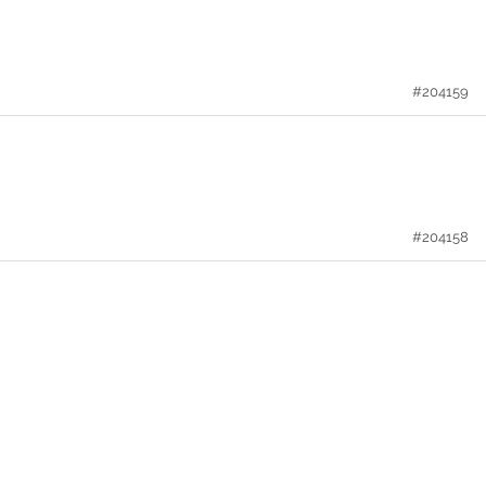
#204159
#204158