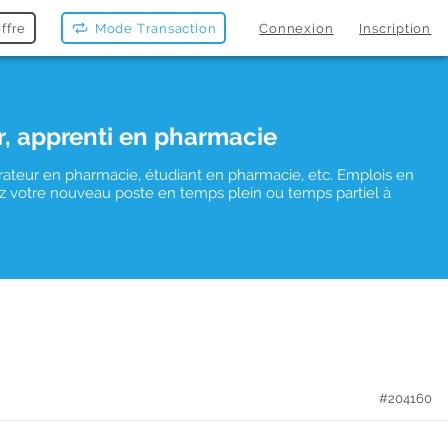
ffre
Mode Transaction
Connexion
Inscription
r, apprenti en pharmacie
rateur en pharmacie, étudiant en pharmacie, etc. Emplois en
uvez votre nouveau poste en temps plein ou temps partiel à
#204160