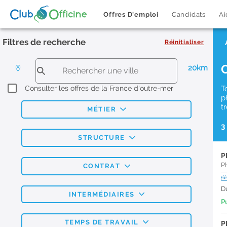
Offres D'emploi
Candidats
Ai
Filtres de recherche
Réinitialiser
20km
Consulter les offres de la France d'outre-mer
T
p
t
MÉTIER
3
STRUCTURE
P
P
CONTRAT
D
INTERMÉDIAIRES
Pu
TEMPS DE TRAVAIL
P