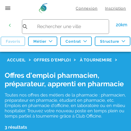
Connexion
Inscription
20km
Favoris
Métier
Contrat
Structure
F
ACCUEIL
OFFRES D'EMPLOI
À TOURNEMIRE
i
Offres d'emploi pharmacien,
l
préparateur, apprenti en pharmacie
t
r
Toutes nos offres des métiers de la pharmacie : pharmacien,
préparateur en pharmacie, étudiant en pharmacie, etc.
e
Emplois en pharmacie d'officine, en laboratoire ou en milieu
hospitalier. Trouvez votre nouveau poste en temps plein ou
s
temps partiel à tournemire grâce à Club Officine.
d
3 résultats
e