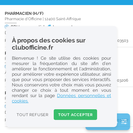
r
PHARMACIEN (H/F)
e
Pharmacie d'Officine
|
12400
Saint-Affrique
c
CDI
temps partiel
Logement
Dès que possible
h
À propos des cookies sur
Publiée il y a 10 jour(s)
#203503
e
clubofficine.fr
r
PHARMACIEN (H/F)
Bienvenue ! Ce site utilise des cookies pour
Pharmacie d'Officine
|
12100
Millau
c
mesurer la fréquentation du site afin d’en
CDI
temps plein
améliorer le fonctionnement et l’administration,
h
À partir du 18/08/26
pour améliorer votre expérience utilisateur, ainsi
e
que pour vous proposer des services interactifs.
Publiée il y a 15 jour(s)
#203206
Nous conservons votre choix mais vous pouvez
changer ce choix à tout moment en vous
PHARMACIEN (H/F)
Réinitialiser
rendant sur la page
Données personnelles et
Pharmacie d'Officine
|
12400
Saint-Affrique
cookies.
CDI
temps plein
2
Dès que possible
0
TOUT REFUSER
TOUT ACCEPTER
k
Publiée il y a 16 jour(s)
#203097
2 filtre(s) actifs
m
Consulter les offres de la France d'outre-mer