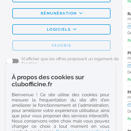
Pu
RÉMUNÉRATION
R
P
LOGICIELS
D
Pu
FAVORIS
P
P
N'afficher que les offres proposant un logement de
fonction
D
À propos des cookies sur
Pu
L'emploi Pharmacie par métier
clubofficine.fr
Pharmacien (H/F)
P
Bienvenue ! Ce site utilise des cookies pour
P
mesurer la fréquentation du site afin d’en
Préparateur en Pharmacie (H/F)
améliorer le fonctionnement et l’administration,
Etudiant en Pharmacie (H/F)
pour améliorer votre expérience utilisateur, ainsi
D
que pour vous proposer des services interactifs.
Etudiant en Pharmacie 6e année validée (H/F)
Pu
Nous conservons votre choix mais vous pouvez
Conseiller Dermo Cosmetique - Esthéticienne (H/F)
changer ce choix à tout moment en vous