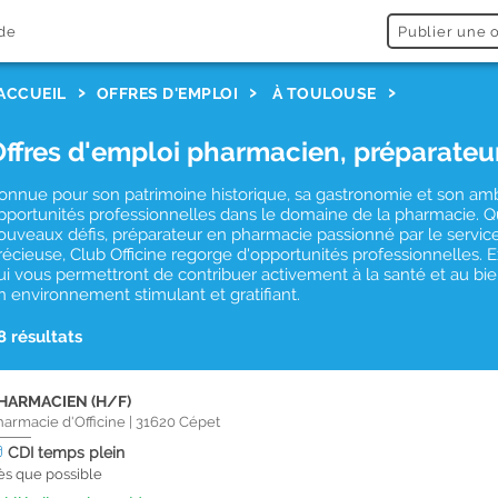
de
Publier une o
ACCUEIL
OFFRES D'EMPLOI
À TOULOUSE
Offres d'emploi pharmacien, préparateu
onnue pour son patrimoine historique, sa gastronomie et son a
pportunités professionnelles dans le domaine de la pharmacie. 
ouveaux défis, préparateur en pharmacie passionné par le service 
récieuse, Club Officine regorge d'opportunités professionnelles.
ui vous permettront de contribuer activement à la santé et au b
n environnement stimulant et gratifiant.
8 résultats
HARMACIEN (H/F)
harmacie d'Officine
|
31620
Cépet
CDI
temps plein
ès que possible