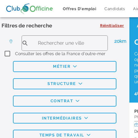
Offres D'emploi
Candidats
Ai
Filtres de recherche
Réinitialiser
20km
Consulter les offres de la France d'outre-mer
C
o
n
MÉTIER
p
q
u
STRUCTURE
4
CONTRAT
P
P
INTERMÉDIAIRES
D
TEMPS DE TRAVAIL