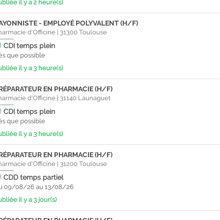
bliée il y a 2 heure(s)
AYONNISTE - EMPLOYÉ POLYVALENT (H/F)
harmacie d'Officine
|
31300
Toulouse
CDI
temps plein
ès que possible
bliée il y a 3 heure(s)
RÉPARATEUR EN PHARMACIE (H/F)
harmacie d'Officine
|
31140
Launaguet
CDI
temps plein
ès que possible
bliée il y a 3 heure(s)
RÉPARATEUR EN PHARMACIE (H/F)
harmacie d'Officine
|
31200
Toulouse
CDD
temps partiel
u 09/08/26 au 13/08/26
bliée il y a 3 jour(s)