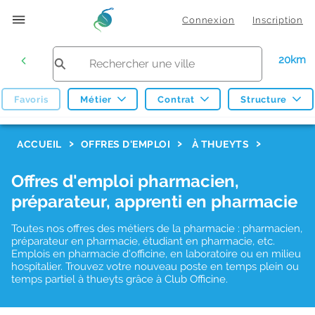
Connexion
Inscription
20km
Favoris
Métier
Contrat
Structure
F
ACCUEIL
OFFRES D'EMPLOI
À THUEYTS
i
Offres d'emploi pharmacien,
l
préparateur, apprenti en pharmacie
t
r
Toutes nos offres des métiers de la pharmacie : pharmacien,
préparateur en pharmacie, étudiant en pharmacie, etc.
e
Emplois en pharmacie d'officine, en laboratoire ou en milieu
hospitalier. Trouvez votre nouveau poste en temps plein ou
s
temps partiel à thueyts grâce à Club Officine.
d
e