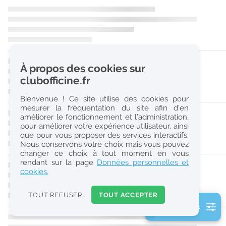
r
e
c
h
À propos des cookies sur
e
clubofficine.fr
r
Bienvenue ! Ce site utilise des cookies pour
c
mesurer la fréquentation du site afin d’en
améliorer le fonctionnement et l’administration,
h
pour améliorer votre expérience utilisateur, ainsi
e
que pour vous proposer des services interactifs.
Nous conservons votre choix mais vous pouvez
changer ce choix à tout moment en vous
Réinitialiser
rendant sur la page
Données personnelles et
cookies.
2
0
TOUT REFUSER
TOUT ACCEPTER
k
2 filtre(s) actifs
m
Consulter les offres de la France d'outre-mer