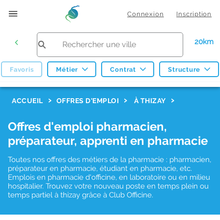
Connexion
Inscription
20km
Favoris
Métier
Contrat
Structure
F
ACCUEIL
OFFRES D'EMPLOI
À THIZAY
i
Offres d'emploi pharmacien,
l
préparateur, apprenti en pharmacie
t
r
Toutes nos offres des métiers de la pharmacie : pharmacien,
préparateur en pharmacie, étudiant en pharmacie, etc.
e
Emplois en pharmacie d'officine, en laboratoire ou en milieu
hospitalier. Trouvez votre nouveau poste en temps plein ou
s
temps partiel à thizay grâce à Club Officine.
d
e