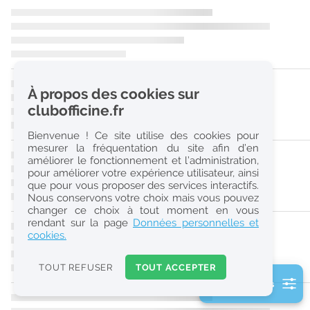
r
e
c
h
À propos des cookies sur
e
clubofficine.fr
r
Bienvenue ! Ce site utilise des cookies pour
c
mesurer la fréquentation du site afin d’en
améliorer le fonctionnement et l’administration,
h
pour améliorer votre expérience utilisateur, ainsi
e
que pour vous proposer des services interactifs.
Nous conservons votre choix mais vous pouvez
changer ce choix à tout moment en vous
Réinitialiser
rendant sur la page
Données personnelles et
cookies.
2
0
TOUT REFUSER
TOUT ACCEPTER
k
2 filtre(s) actifs
m
Consulter les offres de la France d'outre-mer