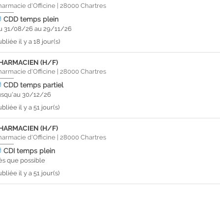
harmacie d'Officine
|
28000
Chartres
CDD
temps plein
u 31/08/26 au 29/11/26
bliée il y a 18 jour(s)
HARMACIEN (H/F)
harmacie d'Officine
|
28000
Chartres
CDD
temps partiel
usqu'au 30/12/26
bliée il y a 51 jour(s)
HARMACIEN (H/F)
harmacie d'Officine
|
28000
Chartres
CDI
temps plein
ès que possible
bliée il y a 51 jour(s)