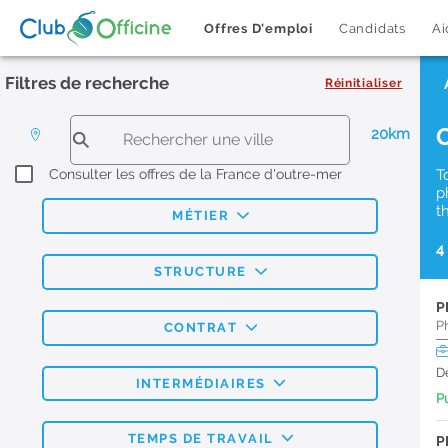
Offres D'emploi
Candidats
Ai
Filtres de recherche
Réinitialiser
20km
Consulter les offres de la France d'outre-mer
T
p
t
MÉTIER
4
STRUCTURE
P
P
CONTRAT
D
INTERMÉDIAIRES
Pu
TEMPS DE TRAVAIL
P