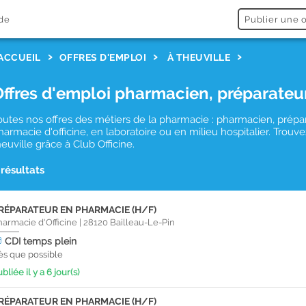
de
Publier une o
ACCUEIL
OFFRES D'EMPLOI
À THEUVILLE
Offres d'emploi pharmacien, préparateu
outes nos offres des métiers de la pharmacie : pharmacien, prépa
harmacie d'officine, en laboratoire ou en milieu hospitalier. Tro
heuville grâce à Club Officine.
 résultats
RÉPARATEUR EN PHARMACIE (H/F)
harmacie d'Officine
|
28120
Bailleau-Le-Pin
CDI
temps plein
ès que possible
bliée il y a 6 jour(s)
RÉPARATEUR EN PHARMACIE (H/F)