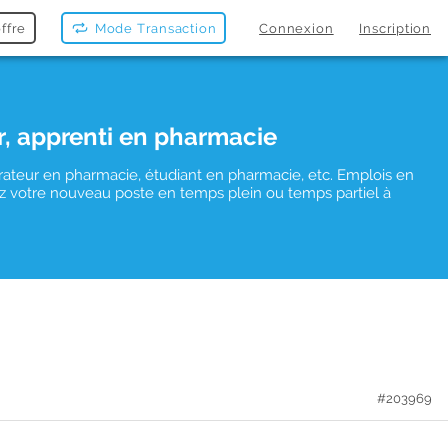
ffre
Mode Transaction
Connexion
Inscription
r, apprenti en pharmacie
rateur en pharmacie, étudiant en pharmacie, etc. Emplois en
uvez votre nouveau poste en temps plein ou temps partiel à
#203969