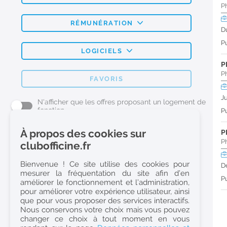
P
RÉMUNÉRATION
D
Pu
LOGICIELS
P
P
FAVORIS
J
N'afficher que les offres proposant un logement de
fonction
Pu
À propos des cookies sur
P
L'emploi Pharmacie par métier
P
clubofficine.fr
Pharmacien (H/F)
Bienvenue ! Ce site utilise des cookies pour
D
mesurer la fréquentation du site afin d’en
Préparateur en Pharmacie (H/F)
Pu
améliorer le fonctionnement et l’administration,
Etudiant en Pharmacie (H/F)
pour améliorer votre expérience utilisateur, ainsi
que pour vous proposer des services interactifs.
Etudiant en Pharmacie 6e année validée (H/F)
Nous conservons votre choix mais vous pouvez
Conseiller Dermo Cosmetique - Esthéticienne (H/F)
changer ce choix à tout moment en vous