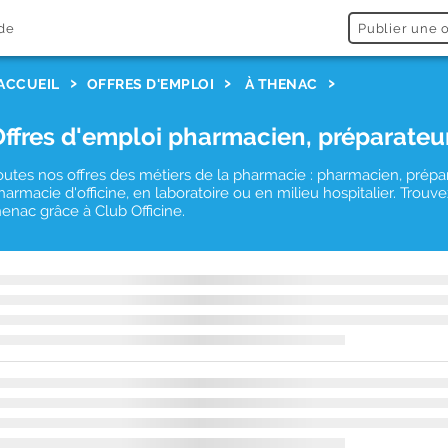
de
Publier une o
ACCUEIL
OFFRES D'EMPLOI
À THENAC
Offres d'emploi pharmacien, préparateu
outes nos offres des métiers de la pharmacie : pharmacien, prépa
harmacie d'officine, en laboratoire ou en milieu hospitalier. Tro
henac grâce à Club Officine.