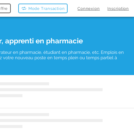
ffre
Mode Transaction
Connexion
Inscription
r, apprenti en pharmacie
rateur en pharmacie, étudiant en pharmacie, etc. Emplois en
uvez votre nouveau poste en temps plein ou temps partiel à