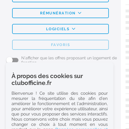
RÉMUNÉRATION
LOGICIELS
FAVORIS
N'afficher que les offres proposant un logement de
fonction
À propos des cookies sur
L'emploi Pharmacie par métier
clubofficine.fr
Pharmacien (H/F)
Bienvenue ! Ce site utilise des cookies pour
mesurer la fréquentation du site afin d’en
Préparateur en Pharmacie (H/F)
améliorer le fonctionnement et l’administration,
Etudiant en Pharmacie (H/F)
pour améliorer votre expérience utilisateur, ainsi
que pour vous proposer des services interactifs.
Etudiant en Pharmacie 6e année validée (H/F)
Nous conservons votre choix mais vous pouvez
Conseiller Dermo Cosmetique - Esthéticienne (H/F)
changer ce choix à tout moment en vous