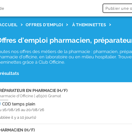
de
Publier une o
ACCUEIL
OFFRES D'EMPLOI
À THEMINETTES
Offres d'emploi pharmacien, préparateu
outes nos offres des métiers de la pharmacie : pharmacien, prépa
harmacie d'officine, en laboratoire ou en milieu hospitalier. Tro
heminettes grâce à Club Officine.
 résultats
RÉPARATEUR EN PHARMACIE (H/F)
harmacie d'Officine
|
46500
Gramat
CDD
temps plein
u 16/08/26 au 20/08/26
bliée il y a 10 jour(s)
HARMACIEN (H/F)