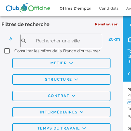
Offres D'emploi
Candidats
Ai
Filtres de recherche
Réinitialiser
20km
Consulter les offres de la France d'outre-mer
T
p
t
MÉTIER
7
STRUCTURE
P
P
CONTRAT
D
INTERMÉDIAIRES
Pu
TEMPS DE TRAVAIL
P