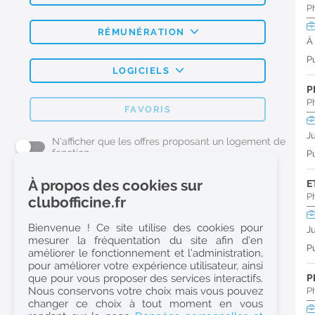
P
RÉMUNÉRATION
À
Pu
LOGICIELS
P
P
FAVORIS
J
N'afficher que les offres proposant un logement de
fonction
Pu
À propos des cookies sur
E
L'emploi Pharmacie par métier
P
clubofficine.fr
Pharmacien (H/F)
Bienvenue ! Ce site utilise des cookies pour
J
mesurer la fréquentation du site afin d’en
Préparateur en Pharmacie (H/F)
Pu
améliorer le fonctionnement et l’administration,
Etudiant en Pharmacie (H/F)
pour améliorer votre expérience utilisateur, ainsi
que pour vous proposer des services interactifs.
P
Etudiant en Pharmacie 6e année validée (H/F)
Nous conservons votre choix mais vous pouvez
P
Conseiller Dermo Cosmetique - Esthéticienne (H/F)
changer ce choix à tout moment en vous