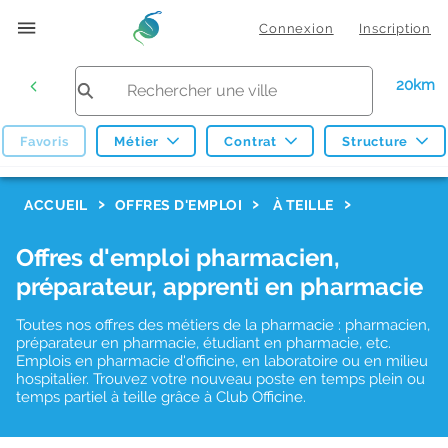
Connexion
Inscription
20km
Favoris
Métier
Contrat
Structure
F
ACCUEIL
OFFRES D'EMPLOI
À TEILLE
i
Offres d'emploi pharmacien,
l
préparateur, apprenti en pharmacie
t
r
Toutes nos offres des métiers de la pharmacie : pharmacien,
préparateur en pharmacie, étudiant en pharmacie, etc.
e
Emplois en pharmacie d'officine, en laboratoire ou en milieu
hospitalier. Trouvez votre nouveau poste en temps plein ou
s
temps partiel à teille grâce à Club Officine.
d
e