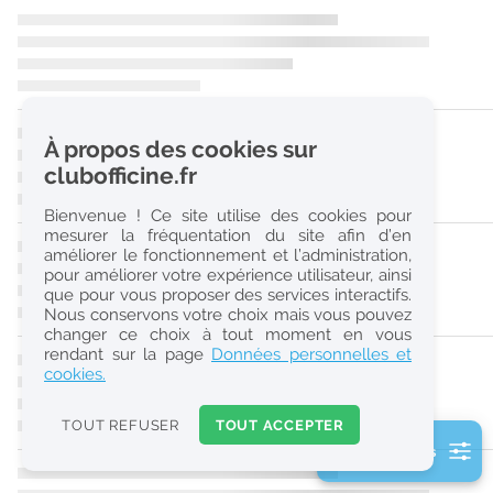
r
e
c
h
À propos des cookies sur
e
clubofficine.fr
r
Bienvenue ! Ce site utilise des cookies pour
c
mesurer la fréquentation du site afin d’en
améliorer le fonctionnement et l’administration,
h
pour améliorer votre expérience utilisateur, ainsi
e
que pour vous proposer des services interactifs.
Nous conservons votre choix mais vous pouvez
changer ce choix à tout moment en vous
Réinitialiser
rendant sur la page
Données personnelles et
cookies.
2
0
TOUT REFUSER
TOUT ACCEPTER
k
2 filtre(s) actifs
m
Consulter les offres de la France d'outre-mer