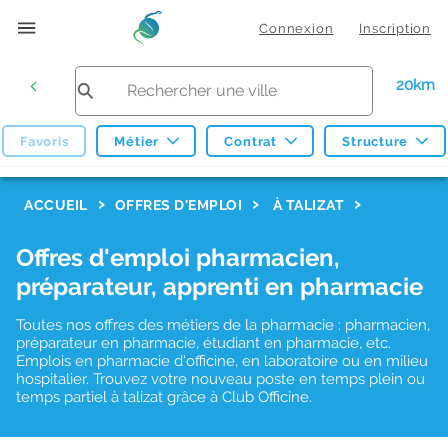
Connexion
Inscription
20km
Favoris
Métier
Contrat
Structure
F
ACCUEIL
OFFRES D'EMPLOI
À TALIZAT
i
Offres d'emploi pharmacien,
l
préparateur, apprenti en pharmacie
t
r
Toutes nos offres des métiers de la pharmacie : pharmacien,
préparateur en pharmacie, étudiant en pharmacie, etc.
e
Emplois en pharmacie d'officine, en laboratoire ou en milieu
hospitalier. Trouvez votre nouveau poste en temps plein ou
s
temps partiel à talizat grâce à Club Officine.
d
e