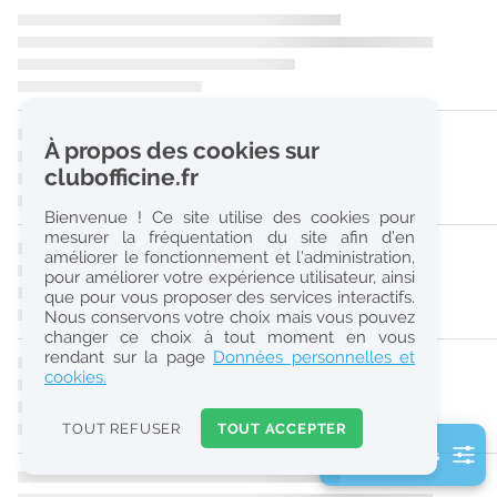
r
e
c
h
À propos des cookies sur
e
clubofficine.fr
r
Bienvenue ! Ce site utilise des cookies pour
c
mesurer la fréquentation du site afin d’en
améliorer le fonctionnement et l’administration,
h
pour améliorer votre expérience utilisateur, ainsi
e
que pour vous proposer des services interactifs.
Nous conservons votre choix mais vous pouvez
changer ce choix à tout moment en vous
Réinitialiser
rendant sur la page
Données personnelles et
cookies.
2
0
TOUT REFUSER
TOUT ACCEPTER
k
2 filtre(s) actifs
m
Consulter les offres de la France d'outre-mer