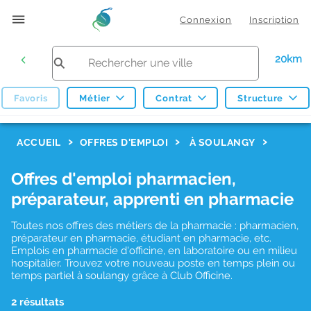
Connexion
Inscription
20km
Favoris
Métier
Contrat
Structure
F
ACCUEIL
OFFRES D'EMPLOI
À SOULANGY
i
Offres d'emploi pharmacien,
l
préparateur, apprenti en pharmacie
t
r
Toutes nos offres des métiers de la pharmacie : pharmacien,
préparateur en pharmacie, étudiant en pharmacie, etc.
e
Emplois en pharmacie d'officine, en laboratoire ou en milieu
hospitalier. Trouvez votre nouveau poste en temps plein ou
s
temps partiel à soulangy grâce à Club Officine.
d
2 résultats
e