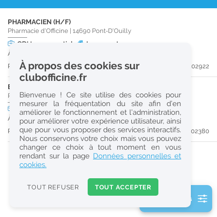
r
PHARMACIEN (H/F)
e
Pharmacie d'Officine
|
14690
Pont-D'Ouilly
c
CDI
temps partiel
Logement
À partir du 26/08/26
h
À propos des cookies sur
Publiée il y a 20 jour(s)
#202922
e
clubofficine.fr
r
ETUDIANT EN PHARMACIE (H/F)
Bienvenue ! Ce site utilise des cookies pour
Pharmacie d'Officine
|
14690
Pont-D'Ouilly
c
mesurer la fréquentation du site afin d’en
CDI
temps partiel
Logement
améliorer le fonctionnement et l’administration,
h
À partir du 28/08/26
pour améliorer votre expérience utilisateur, ainsi
e
que pour vous proposer des services interactifs.
Publiée il y a 29 jour(s)
#202380
Nous conservons votre choix mais vous pouvez
changer ce choix à tout moment en vous
Réinitialiser
rendant sur la page
Données personnelles et
cookies.
2
0
TOUT REFUSER
TOUT ACCEPTER
k
2 filtre(s) actifs
m
Consulter les offres de la France d'outre-mer