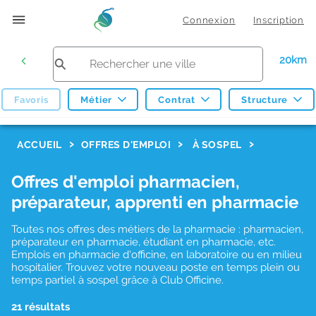
Connexion
Inscription
20km
Favoris
Métier
Contrat
Structure
F
ACCUEIL
OFFRES D'EMPLOI
À SOSPEL
i
Offres d'emploi pharmacien,
l
préparateur, apprenti en pharmacie
t
r
Toutes nos offres des métiers de la pharmacie : pharmacien,
préparateur en pharmacie, étudiant en pharmacie, etc.
e
Emplois en pharmacie d'officine, en laboratoire ou en milieu
hospitalier. Trouvez votre nouveau poste en temps plein ou
s
temps partiel à sospel grâce à Club Officine.
d
21 résultats
e