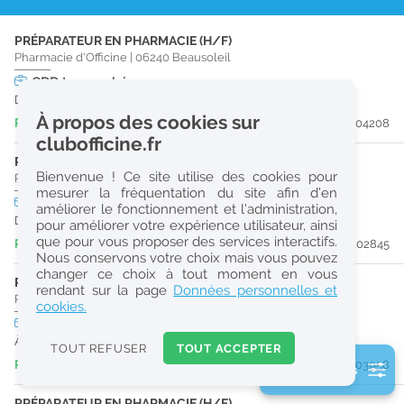
r
PRÉPARATEUR EN PHARMACIE (H/F)
e
Pharmacie d'Officine
|
06240
Beausoleil
c
CDD
temps plein
Du 30/10/26 au 25/02/27
h
À propos des cookies sur
Publiée il y a 2 jour(s)
#204208
e
clubofficine.fr
r
PRÉPARATEUR EN PHARMACIE (H/F)
Bienvenue ! Ce site utilise des cookies pour
Pharmacie d'Officine
|
06500
Menton
c
mesurer la fréquentation du site afin d’en
CDI
temps plein
améliorer le fonctionnement et l’administration,
h
Dès que possible
pour améliorer votre expérience utilisateur, ainsi
e
que pour vous proposer des services interactifs.
Publiée il y a 3 jour(s)
#202845
Nous conservons votre choix mais vous pouvez
changer ce choix à tout moment en vous
PHARMACIEN (H/F)
Réinitialiser
rendant sur la page
Données personnelles et
Pharmacie d'Officine
|
06500
Menton
cookies.
CDI
temps plein
2
À partir du 30/09/26
0
TOUT REFUSER
TOUT ACCEPTER
k
Publiée il y a 6 jour(s)
#203958
2 filtre(s) actifs
m
Consulter les offres de la France d'outre-mer
PRÉPARATEUR EN PHARMACIE (H/F)