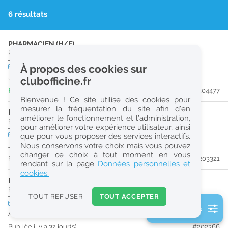
r
6 résultats
e
c
PHARMACIEN (H/F)
Pharmacie d'Officine
|
24750
Boulazac Isle Manoire
h
CDD
À propos des cookies sur
temps plein
e
Jusqu'au 30/03/27
clubofficine.fr
r
Publiée il y a 1 heure(s)
#204477
Bienvenue ! Ce site utilise des cookies pour
c
mesurer la fréquentation du site afin d’en
PRÉPARATEUR EN PHARMACIE (H/F)
améliorer le fonctionnement et l’administration,
h
Pharmacie d'Officine
|
24750
Champcevinel
pour améliorer votre expérience utilisateur, ainsi
e
CDD
temps plein
que pour vous proposer des services interactifs.
Nous conservons votre choix mais vous pouvez
Jusqu'au 30/01/27
changer ce choix à tout moment en vous
Publiée il y a 18 jour(s)
#203321
Réinitialiser
rendant sur la page
Données personnelles et
cookies.
PHARMACIEN (H/F)
2
Pharmacie d'Officine
|
24530
Champagnac-De-Belair
0
TOUT REFUSER
TOUT ACCEPTER
k
CDI
temps plein
2 filtre(s) actifs
m
À partir du 14/10/26
Consulter les offres de la France d'outre-mer
Publiée il y a 32 jour(s)
#202366