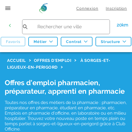
Connexion
Inscription
20km
Favoris
Métier
Contrat
Structure
F
ACCUEIL
OFFRES D'EMPLOI
À SORGES-ET-
LIGUEUX-EN-PERIGORD
i
l
Offres d'emploi pharmacien,
t
préparateur, apprenti en pharmacie
r
Toutes nos offres des métiers de la pharmacie : pharmacien,
e
préparateur en pharmacie, étudiant en pharmacie, etc.
s
Emplois en pharmacie d'officine, en laboratoire ou en milieu
hospitalier. Trouvez votre nouveau poste en temps plein ou
d
temps partiel à sorges-et-ligueux-en-perigord grâce à Club
Officine.
e