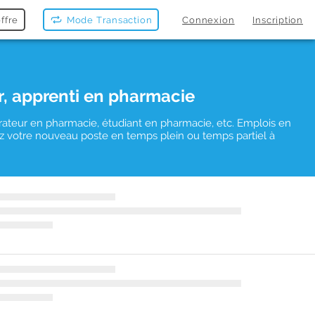
ffre
Mode Transaction
Connexion
Inscription
r, apprenti en pharmacie
rateur en pharmacie, étudiant en pharmacie, etc. Emplois en
uvez votre nouveau poste en temps plein ou temps partiel à