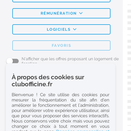
RÉMUNÉRATION
LOGICIELS
FAVORIS
N'afficher que les offres proposant un logement de
fonction
À propos des cookies sur
L'emploi Pharmacie par métier
clubofficine.fr
Pharmacien (H/F)
Bienvenue ! Ce site utilise des cookies pour
mesurer la fréquentation du site afin d’en
Préparateur en Pharmacie (H/F)
améliorer le fonctionnement et l’administration,
Etudiant en Pharmacie (H/F)
pour améliorer votre expérience utilisateur, ainsi
que pour vous proposer des services interactifs.
Etudiant en Pharmacie 6e année validée (H/F)
Nous conservons votre choix mais vous pouvez
Conseiller Dermo Cosmetique - Esthéticienne (H/F)
changer ce choix à tout moment en vous