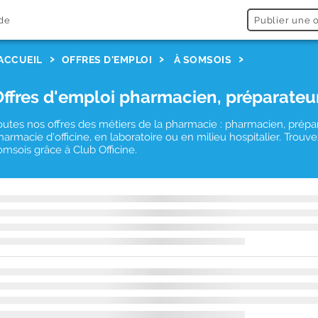
de
Publier une o
ACCUEIL
OFFRES D'EMPLOI
À SOMSOIS
Offres d'emploi pharmacien, préparateu
outes nos offres des métiers de la pharmacie : pharmacien, prépa
harmacie d'officine, en laboratoire ou en milieu hospitalier. Tro
omsois grâce à Club Officine.